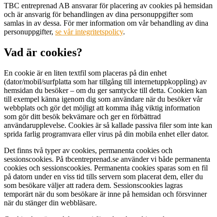
TBC entreprenad AB ansvarar för placering av cookies på hemsidan
och är ansvarig för behandlingen av dina personuppgifter som
samlas in av dessa. För mer information om vår behandling av dina
personuppgifter,
se vår integritetspolicy
.
Vad är cookies?
En cookie är en liten textfil som placeras på din enhet
(dator/mobil/surfplatta som har tillgång till internetuppkoppling) av
hemsidan du besöker – om du ger samtycke till detta. Cookien kan
till exempel känna igenom dig som användare när du besöker vår
webbplats och gör det möjligt att komma ihåg viktig information
som gör ditt besök bekvämare och ger en förbättrad
användarupplevelse. Cookies är så kallade passiva filer som inte kan
sprida farlig programvara eller virus på din mobila enhet eller dator.
Det finns två typer av cookies, permanenta cookies och
sessionscookies. På tbcentreprenad.se använder vi både permanenta
cookies och sessionscookies. Permanenta cookies sparas som en fil
på datorn under en viss tid tills servern som placerat dem, eller du
som besökare väljer att radera dem. Sessionscookies lagras
temporärt när du som besökare är inne på hemsidan och försvinner
när du stänger din webbläsare.