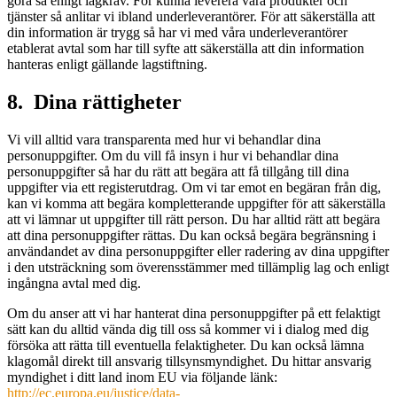
göra så enligt lagkrav. För kunna leverera våra produkter och
tjänster så anlitar vi ibland underleverantörer. För att säkerställa att
din information är trygg så har vi med våra underleverantörer
etablerat avtal som har till syfte att säkerställa att din information
hanteras enligt gällande lagstiftning.
8. Dina rättigheter
Vi vill alltid vara transparenta med hur vi behandlar dina
personuppgifter. Om du vill få insyn i hur vi behandlar dina
personuppgifter så har du rätt att begära att få tillgång till dina
uppgifter via ett registerutdrag. Om vi tar emot en begäran från dig,
kan vi komma att begära kompletterande uppgifter för att säkerställa
att vi lämnar ut uppgifter till rätt person. Du har alltid rätt att begära
att dina personuppgifter rättas. Du kan också begära begränsning i
användandet av dina personuppgifter eller radering av dina uppgifter
i den utsträckning som överensstämmer med tillämplig lag och enligt
ingångna avtal med dig.
Om du anser att vi har hanterat dina personuppgifter på ett felaktigt
sätt kan du alltid vända dig till oss så kommer vi i dialog med dig
försöka att rätta till eventuella felaktigheter. Du kan också lämna
klagomål direkt till ansvarig tillsynsmyndighet. Du hittar ansvarig
myndighet i ditt land inom EU via följande länk:
http://ec.europa.eu/justice/data-