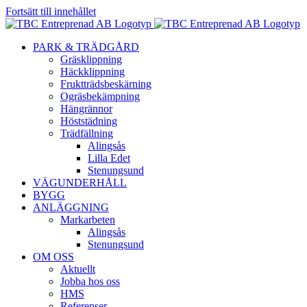
Fortsätt till innehållet
PARK & TRÄDGÅRD
Gräsklippning
Häckklippning
Fruktträdsbeskärning
Ogräsbekämpning
Hängrännor
Höststädning
Trädfällning
Alingsås
Lilla Edet
Stenungsund
VÄGUNDERHÅLL
BYGG
ANLÄGGNING
Markarbeten
Alingsås
Stenungsund
OM OSS
Aktuellt
Jobba hos oss
HMS
Referenser