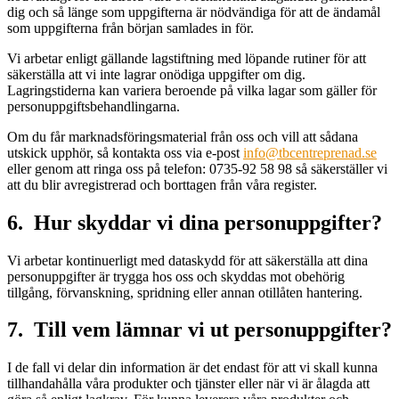
dig och så länge som uppgifterna är nödvändiga för att de ändamål
som uppgifterna från början samlades in för.
Vi arbetar enligt gällande lagstiftning med löpande rutiner för att
säkerställa att vi inte lagrar onödiga uppgifter om dig.
Lagringstiderna kan variera beroende på vilka lagar som gäller för
personuppgiftsbehandlingarna.
Om du får marknadsföringsmaterial från oss och vill att sådana
utskick upphör, så kontakta oss via e-post
info@tbcentreprenad.se
eller genom att ringa oss på telefon: 0735-92 58 98 så säkerställer vi
att du blir avregistrerad och borttagen från våra register.
6. Hur skyddar vi dina personuppgifter?
Vi arbetar kontinuerligt med dataskydd för att säkerställa att dina
personuppgifter är trygga hos oss och skyddas mot obehörig
tillgång, förvanskning, spridning eller annan otillåten hantering.
7. Till vem lämnar vi ut personuppgifter?
I de fall vi delar din information är det endast för att vi skall kunna
tillhandahålla våra produkter och tjänster eller när vi är ålagda att