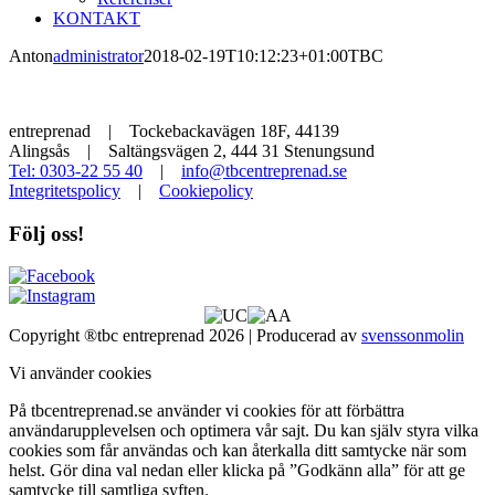
KONTAKT
Anton
administrator
2018-02-19T10:12:23+01:00
TBC
entreprenad | Tockebackavägen 18F, 44139
Alingsås | Saltängsvägen 2, 444 31 Stenungsund
Tel: 0303-22 55 40
|
info@tbcentreprenad.se
Integritetspolicy
|
Cookiepolicy
Följ oss!
Copyright ®tbc entreprenad 2026 | Producerad av
svenssonmolin
Vi använder cookies
På tbcentreprenad.se använder vi cookies för att förbättra
användarupplevelsen och optimera vår sajt. Du kan själv styra vilka
cookies som får användas och kan återkalla ditt samtycke när som
helst. Gör dina val nedan eller klicka på ”Godkänn alla” för att ge
samtycke till samtliga syften.