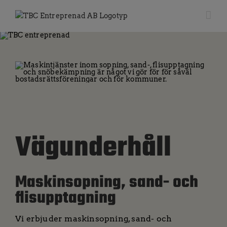
Fortsätt
till
innehållet
Vägunderhåll
Maskinsopning, sand- och
flisupptagning
Vi erbjuder maskinsopning, sand- och