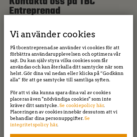
Kontakta oss på TBC
Entreprenad
Namn
*
Vi använder cookies
På tbcentreprenad.se använder vi cookies för att
förbättra användarupplevelsen och optimera vår
Företag
sajt. Du kan själv styra vilka cookies som får
användas och kan återkalla ditt samtycke när som
helst. Gör dina val nedan eller klicka på ”Godkänn
E-post
*
alla” för att ge samtycke till samtliga syften.
TBC entreprenad | Tockebackavägen 18F, 44139
Alingsås | Saltängsvägen 2, 444 31 Stenungsund
För att vi ska kunna spara dina val av cookies
Tel: 0303-22 55 40
|
info@tbcentreprenad.se
placeras även "nödvändiga cookies" som inte
Integritetspolicy
|
Cookiepolicy
Telefon
kräver ditt samtycke.
Se cookiepolicy här
.
Placeringen av cookies innebär dessutom att vi
behandlar dina personuppgifter.
Se
Följ oss!
integritetspolicy här
.
Meddelande