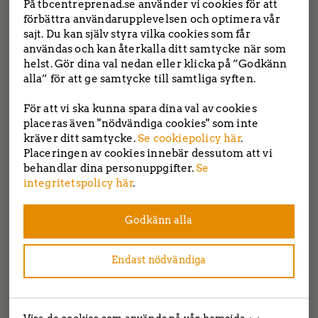
Under
Om oss
läser du mer om vilka vi är och vad vi
På tbcentreprenad.se använder vi cookies för att
förbättra användarupplevelsen och optimera vår
har för filosofi. Tveka inte att ta kontakt med oss för ett
sajt. Du kan själv styra vilka cookies som får
förutsättningslöst möte. Du hittar våra
användas och kan återkalla ditt samtycke när som
kontaktuppgifter under rubriken
Kontakt
.
helst. Gör dina val nedan eller klicka på ”Godkänn
alla” för att ge samtycke till samtliga syften.
På återhörande!
TBC entreprenad | Tockebackavägen 18F, 44139
Alingsås | Saltängsvägen 2, 444 31 Stenungsund
För att vi ska kunna spara dina val av cookies
Tel: 0303-22 55 40
|
info@tbcentreprenad.se
placeras även "nödvändiga cookies" som inte
Integritetspolicy
|
Cookiepolicy
kräver ditt samtycke.
Se cookiepolicy här
.
Placeringen av cookies innebär dessutom att vi
behandlar dina personuppgifter.
Se
Följ oss!
integritetspolicy här
.
Godkänn alla
Endast nödvändiga
Copyright ®tbc entreprenad 2026 | Producerad av
svenssonmolin