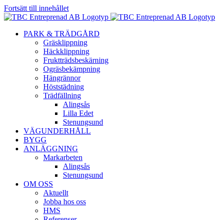
Fortsätt till innehållet
PARK & TRÄDGÅRD
Gräsklippning
Häckklippning
Fruktträdsbeskärning
Ogräsbekämpning
Hängrännor
Höststädning
Trädfällning
Alingsås
Lilla Edet
Stenungsund
VÄGUNDERHÅLL
BYGG
ANLÄGGNING
Markarbeten
Alingsås
Stenungsund
OM OSS
Aktuellt
Jobba hos oss
HMS
Referenser