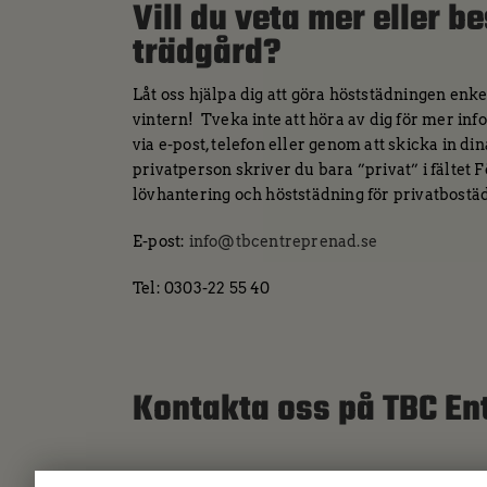
Vill du veta mer eller b
trädgård?
Låt oss hjälpa dig att göra höststädningen enkel
vintern! Tveka inte att höra av dig för mer info
via e-post, telefon eller genom att skicka in d
privatperson skriver du bara ”privat” i fältet 
lövhantering och höststädning för privatbostäd
E-post:
info@tbcentreprenad.se
Tel: 0303-22 55 40
Kontakta oss på TBC En
Namn
*