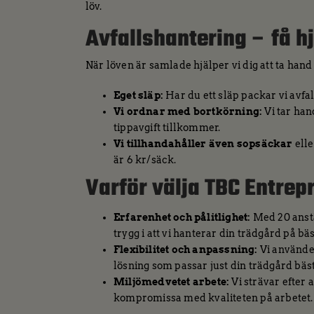
löv.
Avfallshantering – få hjä
När löven är samlade hjälper vi dig att ta hand
Eget släp:
Har du ett släp packar vi avfall
Vi ordnar med bortkörning:
Vi tar han
tippavgift tillkommer.
Vi tillhandahåller även sopsäckar
elle
är 6 kr/säck.
Varför välja TBC Entrep
Erfarenhet och pålitlighet:
Med 20 anstä
trygg i att vi hanterar din trädgård på bäs
Flexibilitet och anpassning:
Vi använder
lösning som passar just din trädgård bäst
Miljömedvetet arbete:
Vi strävar efter 
kompromissa med kvaliteten på arbetet.