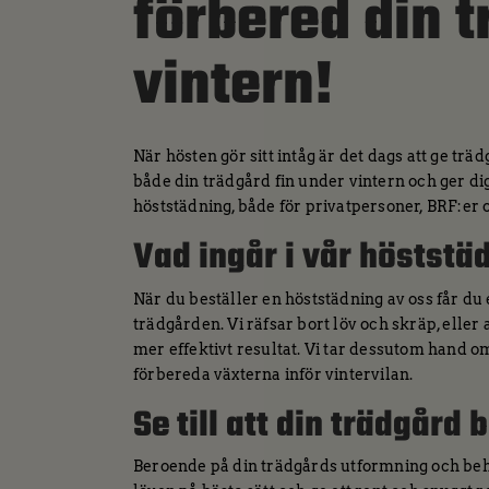
förbered din t
vintern!
När hösten gör sitt intåg är det dags att ge trä
både din trädgård fin under vintern och ger dig
höststädning, både för privatpersoner, BRF:er 
Vad ingår i vår höststä
När du beställer en höststädning av oss får d
trädgården. Vi räfsar bort löv och skräp, elle
mer effektivt resultat. Vi tar dessutom hand o
förbereda växterna inför vintervilan.
Se till att din trädgård
Beroende på din trädgårds utformning och beho