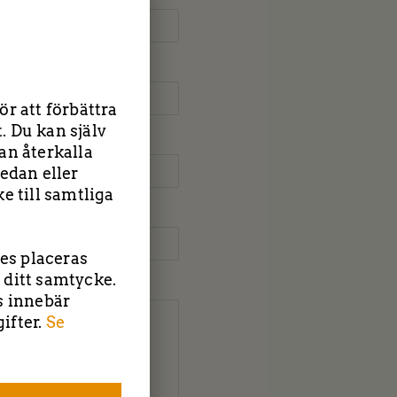
r att förbättra
. Du kan själv
an återkalla
edan eller
e till samtliga
ies placeras
 ditt samtycke.
s innebär
| Tockebackavägen 18F, 44139 Alingsås | Saltängsvägen 2, 4
ifter.
Se
Tel: 0303-22 55 40
|
info@tbcentreprenad.se
Integritetspolicy
|
Cookiepolicy