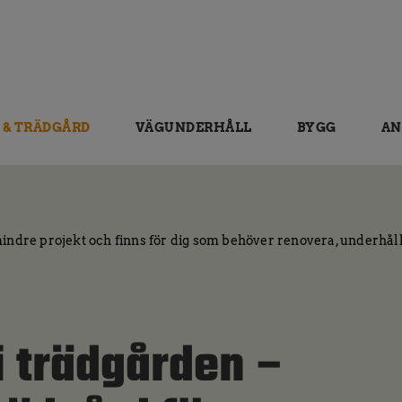
 & TRÄDGÅRD
VÄGUNDERHÅLL
BYGG
AN
i trädgården –