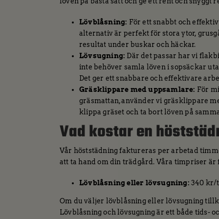
löven på bästa sätt och ge ett rent och snyggt r
Lövblåsning:
För ett snabbt och effektiv
alternativ är perfekt för stora ytor, grus
resultat under buskar och häckar.
Lövsugning:
Där det passar har vi flakb
inte behöver samla löven i sopsäckar uta
Det ger ett snabbare och effektivare arbe
Gräsklippare med uppsamlare:
För mi
gräsmattan, använder vi gräsklippare med
klippa gräset och ta bort löven på samm
Vad kostar en höststäd
Vår höststädning faktureras per arbetad timme.
att ta hand om din trädgård. Våra timpriser är 
Lövblåsning eller lövsugning:
340 kr/
Om du väljer lövblåsning eller lövsugning till
Lövblåsning och lövsugning är ett både tids- o