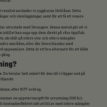
esultat:
t resultat använder vi ryggburna lövblåsar. Detta
gångar och stenläggningar, samt för att få ett renare
ilar utrustade med lövsugare. Denna metod gör att vi
n istället kan suga upp dem direkt på våra tippflak.
te, särskilt på större ytor och större mängder.
ndre områden, eller där löven blandas med
 uppsamlare. Detta är ett bra alternativ för att både
a gång.
ning?
 Du betalar helt enkelt för den tid vi lägger ned på
följande:
timme, efter RUT-avdrag.
kommer en uppstartsavgift för utrustning (500 kr).
ch kostnadseffektivt sätt att bli av med större mängder