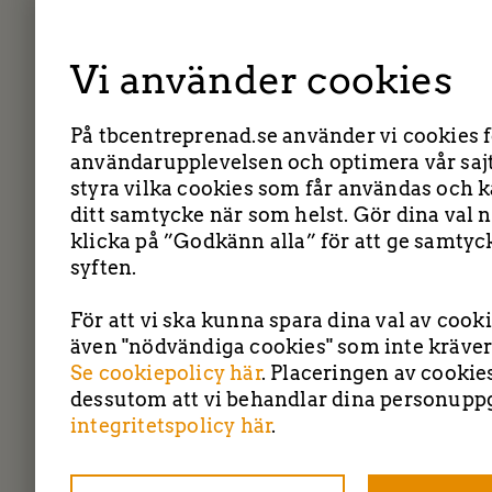
Vi använder cookies
Företag
På tbcentreprenad.se använder vi cookies fö
användarupplevelsen och optimera vår sajt
E-post
*
styra vilka cookies som får användas och k
ditt samtycke när som helst. Gör dina val n
klicka på ”Godkänn alla” för att ge samtyck
Telefon
syften.
För att vi ska kunna spara dina val av cook
även "nödvändiga cookies" som inte kräver
Meddelande
Se cookiepolicy här
. Placeringen av cookie
TBC entreprenad 
dessutom att vi behandlar dina personuppg
integritetspolicy här
.