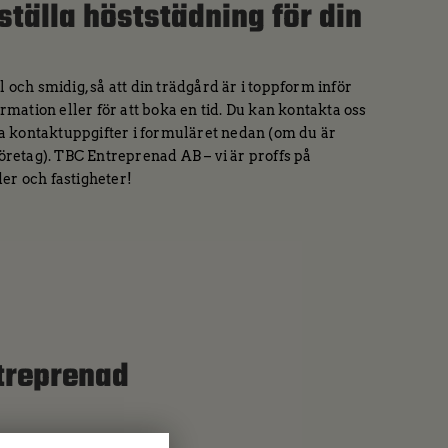
eställa höststädning för din
 och smidig, så att din trädgård är i toppform inför
rmation eller för att boka en tid. Du kan kontakta oss
ina kontaktuppgifter i formuläret nedan (om du är
Företag). TBC Entreprenad AB – vi är proffs på
er och fastigheter!
treprenad