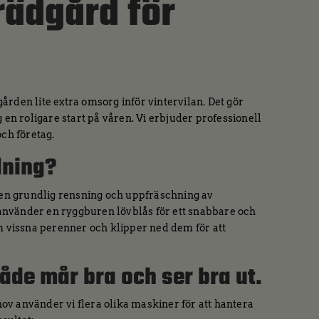
rädgård för
dgården lite extra omsorg inför vintervilan. Det gör
 en roligare start på våren. Vi erbjuder professionell
och företag.
dning?
u en grundlig rensning och uppfräschning av
r använder en ryggburen lövblås för ett snabbare och
m vissna perenner och klipper ned dem för att
 både mår bra och ser bra ut.
v använder vi flera olika maskiner för att hantera