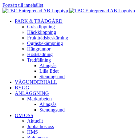
Fortsätt till innehållet
PARK & TRÄDGÅRD
Gräsklippning
Häckklippning
Fruktträdsbeskärning
Ogräsbekämpning
Hängrännor
Höststädning
Trädfällning
Alingsås
Lilla Edet
Stenungsund
VÄGUNDERHÅLL
BYGG
ANLÄGGNING
Markarbeten
Alingsås
Stenungsund
OM OSS
Aktuellt
Jobba hos oss
HMS
Referenser