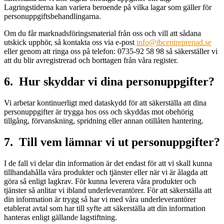
Lagringstiderna kan variera beroende på vilka lagar som gäller för
personuppgiftsbehandlingarna.
Om du får marknadsföringsmaterial från oss och vill att sådana
utskick upphör, så kontakta oss via e-post
info@tbcentreprenad.se
eller genom att ringa oss på telefon: 0735-92 58 98 så säkerställer vi
att du blir avregistrerad och borttagen från våra register.
6. Hur skyddar vi dina personuppgifter?
Vi arbetar kontinuerligt med dataskydd för att säkerställa att dina
personuppgifter är trygga hos oss och skyddas mot obehörig
tillgång, förvanskning, spridning eller annan otillåten hantering.
7. Till vem lämnar vi ut personuppgifter?
I de fall vi delar din information är det endast för att vi skall kunna
tillhandahålla våra produkter och tjänster eller när vi är ålagda att
göra så enligt lagkrav. För kunna leverera våra produkter och
tjänster så anlitar vi ibland underleverantörer. För att säkerställa att
din information är trygg så har vi med våra underleverantörer
etablerat avtal som har till syfte att säkerställa att din information
hanteras enligt gällande lagstiftning.