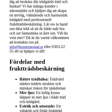
dig att beskära din trädgårds träd och
buskar! Vi har många kunder i
närområdet och hjälper dig att skapa
en trevlig, välmående och harmonisk
trädgård med professionell
fruktträdsbeskärning. Låt oss ta hand
om dina träd så att de både mår bra
och ser fantastiska ut året om. Vill du
veta mer? Då är du varmt välkommen
att kontakta oss på
eller 0303-22
info@tbcentreprenad.se
55 40 så hjälper vi till!
Fördelar med
fruktträdsbeskärning
Bättre trädhälsa:
Trädvård
stärker trädets struktur och
minskar risken för sjukdomar.
Mer ljus:
En luftig krona
släpper in mer ljus i både träd
och trädgård.
Estetik och utseende:
Ett
välskött och friskt fruktträd