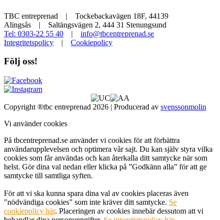
TBC entreprenad | Tockebackavägen 18F, 44139
Alingsås | Saltängsvägen 2, 444 31 Stenungsund
Tel: 0303-22 55 40
|
info@tbcentreprenad.se
Integritetspolicy
|
Cookiepolicy
Följ oss!
Copyright ®tbc entreprenad 2026 | Producerad av
svenssonmolin
Vi använder cookies
På tbcentreprenad.se använder vi cookies för att förbättra
användarupplevelsen och optimera vår sajt. Du kan själv styra vilka
cookies som får användas och kan återkalla ditt samtycke när som
helst. Gör dina val nedan eller klicka på ”Godkänn alla” för att ge
samtycke till samtliga syften.
För att vi ska kunna spara dina val av cookies placeras även
"nödvändiga cookies" som inte kräver ditt samtycke.
Se
cookiepolicy här
. Placeringen av cookies innebär dessutom att vi
behandlar dina personuppgifter.
Se integritetspolicy här
.