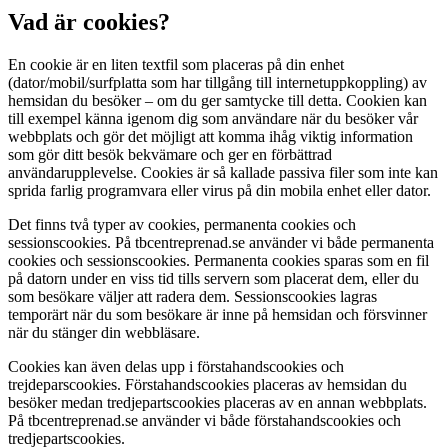
Vad är cookies?
En cookie är en liten textfil som placeras på din enhet
(dator/mobil/surfplatta som har tillgång till internetuppkoppling) av
hemsidan du besöker – om du ger samtycke till detta. Cookien kan
till exempel känna igenom dig som användare när du besöker vår
webbplats och gör det möjligt att komma ihåg viktig information
som gör ditt besök bekvämare och ger en förbättrad
användarupplevelse. Cookies är så kallade passiva filer som inte kan
sprida farlig programvara eller virus på din mobila enhet eller dator.
Det finns två typer av cookies, permanenta cookies och
sessionscookies. På tbcentreprenad.se använder vi både permanenta
cookies och sessionscookies. Permanenta cookies sparas som en fil
på datorn under en viss tid tills servern som placerat dem, eller du
som besökare väljer att radera dem. Sessionscookies lagras
temporärt när du som besökare är inne på hemsidan och försvinner
när du stänger din webbläsare.
Cookies kan även delas upp i förstahandscookies och
trejdeparscookies. Förstahandscookies placeras av hemsidan du
besöker medan tredjepartscookies placeras av en annan webbplats.
På tbcentreprenad.se använder vi både förstahandscookies och
tredjepartscookies.