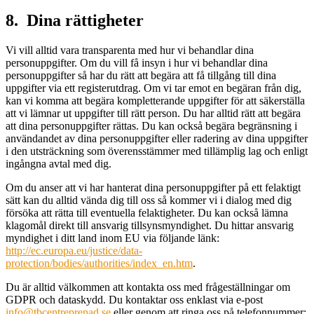
8. Dina rättigheter
Vi vill alltid vara transparenta med hur vi behandlar dina
personuppgifter. Om du vill få insyn i hur vi behandlar dina
personuppgifter så har du rätt att begära att få tillgång till dina
uppgifter via ett registerutdrag. Om vi tar emot en begäran från dig,
kan vi komma att begära kompletterande uppgifter för att säkerställa
att vi lämnar ut uppgifter till rätt person. Du har alltid rätt att begära
att dina personuppgifter rättas. Du kan också begära begränsning i
användandet av dina personuppgifter eller radering av dina uppgifter
i den utsträckning som överensstämmer med tillämplig lag och enligt
ingångna avtal med dig.
Om du anser att vi har hanterat dina personuppgifter på ett felaktigt
sätt kan du alltid vända dig till oss så kommer vi i dialog med dig
försöka att rätta till eventuella felaktigheter. Du kan också lämna
klagomål direkt till ansvarig tillsynsmyndighet. Du hittar ansvarig
myndighet i ditt land inom EU via följande länk:
http://ec.europa.eu/justice/data-
protection/bodies/authorities/index_en.htm
.
Du är alltid välkommen att kontakta oss med frågeställningar om
GDPR och dataskydd. Du kontaktar oss enklast via e-post
info@tbcentreprenad.se
eller genom att ringa oss på telefonnummer: