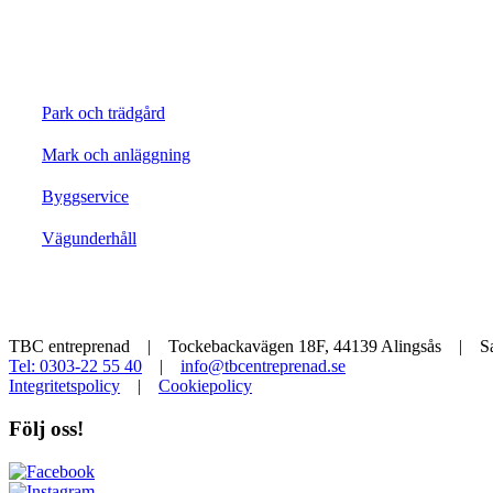
Park och trädgård
Mark och anläggning
Byggservice
Vägunderhåll
TBC entreprenad | Tockebackavägen 18F, 44139 Alingsås | Sal
Tel: 0303-22 55 40
|
info@tbcentreprenad.se
Integritetspolicy
|
Cookiepolicy
Följ oss!