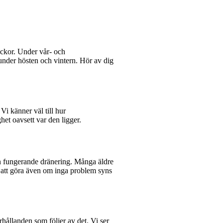
veckor. Under vår- och
under hösten och vintern. Hör av dig
i känner väl till hur
het oavsett var den ligger.
en fungerande dränering. Många äldre
t att göra även om inga problem syns
hållanden som följer av det. Vi ser