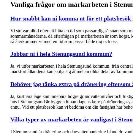
Vanliga frågor om markarbeten i Stenu
Hur snabbt kan ni komma ut för ett platsbesök
Vi strävar alltid efter att hitta en tid som passar dig så snart som 
sommarmånaderna, då efterfrågan på markarbeten är som högst, kan
så återkommer vi med en tid som passar både dig och oss.
Jobbar ni i hela Stenungsund kommun?
Ja, vi utför markarbeten i hela Stenungsund kommun, från centrala
markförhållandena kan skilja sig åt mellan olika delar av kommunen
Behöver jag tänka extra på dränering eftersom 
Ja, kustnära läge kan innebära högre grundvattennivåer och fuktig
hus i Stenungsund är byggda innan dagens krav på dräneringssyste
ännu. Vid ett platsbesök kan vi bedöma om din fastighet har beho
Vilka typer av markarbeten är vanligast i Sten
I Stenungsund är dränering och dagvattenhantering bland de vanli