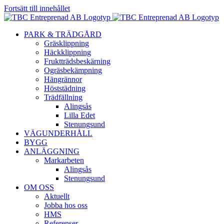
Fortsätt till innehållet
PARK & TRÄDGÅRD
Gräsklippning
Häckklippning
Fruktträdsbeskärning
Ogräsbekämpning
Hängrännor
Höststädning
Trädfällning
Alingsås
Lilla Edet
Stenungsund
VÄGUNDERHÅLL
BYGG
ANLÄGGNING
Markarbeten
Alingsås
Stenungsund
OM OSS
Aktuellt
Jobba hos oss
HMS
Referenser