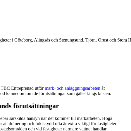
nd? TBC Entreprenad utför
mark- och anläggningsarbeten
åt
od kännedom om de förutsättningar som gäller längs kusten.
nds förutsättningar
nnebär särskilda hänsyn när det kommer till markarbeten. Höga
r att dränering och fuktskydd ofta är extra viktigt för fastigheter
 bostadsområden och vid fastigheter närmare vattnet handlar