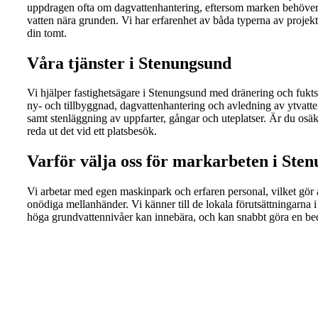
uppdragen ofta om dagvattenhantering, eftersom marken behöver ku
vatten nära grunden. Vi har erfarenhet av båda typerna av projekt 
din tomt.
Våra tjänster i Stenungsund
Vi hjälper fastighetsägare i Stenungsund med dränering och fukt
ny- och tillbyggnad, dagvattenhantering och avledning av ytvatte
samt stenläggning av uppfarter, gångar och uteplatser. Är du osäke
reda ut det vid ett platsbesök.
Varför välja oss för markarbeten i Ste
Vi arbetar med egen maskinpark och erfaren personal, vilket gör att 
onödiga mellanhänder. Vi känner till de lokala förutsättningarn
höga grundvattennivåer kan innebära, och kan snabbt göra en bed