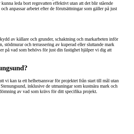
nna leda bort regnvatten effektivt utan att det blir stående
och anpassar arbetet efter de förutsättningar som gäller på just
skydd av källare och grunder, schaktning och markarbeten inför
n, stödmurar och terrassering av kuperad eller sluttande mark
r på vad som behövs för just din fastighet hjälper vi dig att
nungsund?
vi kan ta ett helhetsansvar för projektet från start till mål utan
a i Stenungsund, inklusive de utmaningar som kustnära mark och
ömning av vad som krävs för ditt specifika projekt.