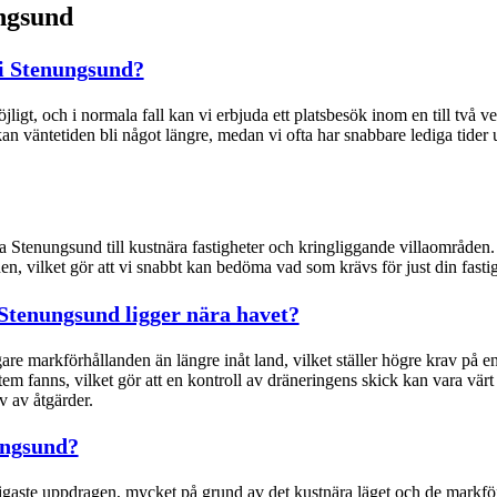
ngsund
 i Stenungsund?
möjligt, och i normala fall kan vi erbjuda ett platsbesök inom en till två 
 väntetiden bli något längre, medan vi ofta har snabbare lediga tider 
 Stenungsund till kustnära fastigheter och kringliggande villaområden. V
, vilket gör att vi snabbt kan bedöma vad som krävs för just din fastig
Stenungsund ligger nära havet?
are markförhållanden än längre inåt land, vilket ställer högre krav på 
m fanns, vilket gör att en kontroll av dräneringens skick kan vara vär
v av åtgärder.
ungsund?
gaste uppdragen, mycket på grund av det kustnära läget och de markför