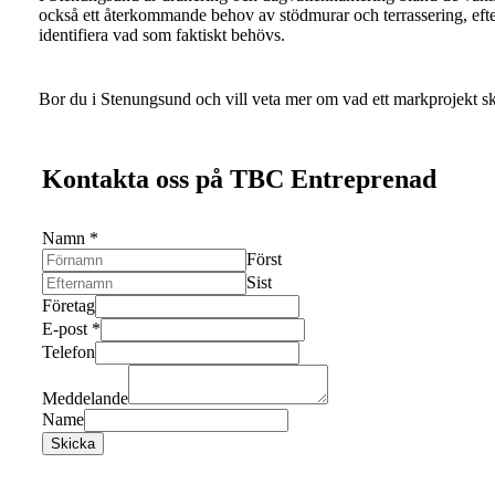
också ett återkommande behov av stödmurar och terrassering, efte
identifiera vad som faktiskt behövs.
Bor du i Stenungsund och vill veta mer om vad ett markprojekt sk
Kontakta oss på TBC Entreprenad
Namn
*
Först
Sist
Företag
E-post
*
Telefon
Meddelande
Name
Skicka