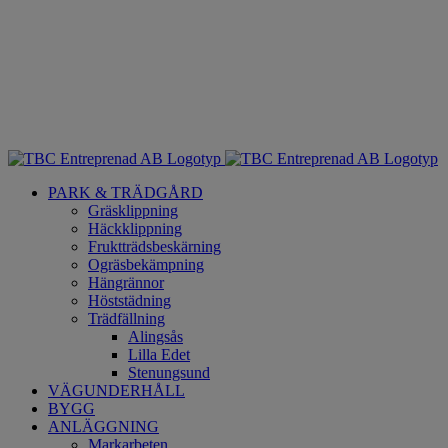
PARK & TRÄDGÅRD
Gräsklippning
Häckklippning
Fruktträdsbeskärning
Ogräsbekämpning
Hängrännor
Höststädning
Trädfällning
Alingsås
Lilla Edet
Stenungsund
VÄGUNDERHÅLL
BYGG
ANLÄGGNING
Markarbeten