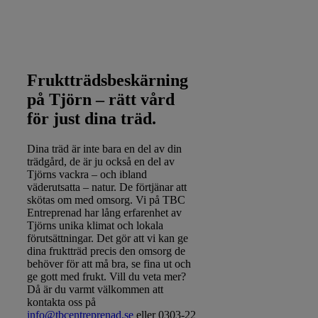
Fruktträdsbeskärning
på Tjörn – rätt vård
för just dina träd.
Dina träd är inte bara en del av din
trädgård, de är ju också en del av
Tjörns vackra – och ibland
väderutsatta – natur. De förtjänar att
skötas om med omsorg. Vi på TBC
Entreprenad har lång erfarenhet av
Tjörns unika klimat och lokala
förutsättningar. Det gör att vi kan ge
dina fruktträd precis den omsorg de
behöver för att må bra, se fina ut och
ge gott med frukt. Vill du veta mer?
Då är du varmt välkommen att
kontakta oss på
info@tbcentreprenad.se
eller 0303-22