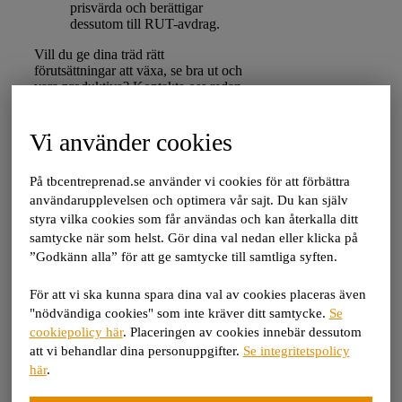
prisvärda och berättigar
dessutom till RUT-avdrag.
Vill du ge dina träd rätt
förutsättningar att växa, se bra ut och
vara produktiva? Kontakta oss redan
idag så berättar vi mer om våra
tjänster och vad du kan förvänta dig.
Vi använder cookies
Ta reda på mer!
På tbcentreprenad.se använder vi cookies för att förbättra
Tveka inte att höra av dig till oss om
användarupplevelsen och optimera vår sajt. Du kan själv
du vill veta mer om vad vi kan göra
styra vilka cookies som får användas och kan återkalla ditt
för just din trädgård och dina träd. Du
samtycke när som helst. Gör dina val nedan eller klicka på
är varmt välkommen att kontakta oss
”Godkänn alla” för att ge samtycke till samtliga syften.
via e-post, telefon eller genom att
skicka in dina kontaktuppgifter i
formuläret nedan (om du är
För att vi ska kunna spara dina val av cookies placeras även
privatperson skriver du bara ”privat” i
"nödvändiga cookies" som inte kräver ditt samtycke.
Se
fältet Företag). Vi hörs!
cookiepolicy här
. Placeringen av cookies innebär dessutom
att vi behandlar dina personuppgifter.
Se integritetspolicy
E-post:
info@tbcentreprenad.se
här
.
Tel: 0303-22 55 40