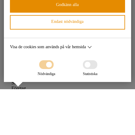
Godkänn alla
Endast nödvändiga
Kontakta oss på
TBC
Entreprenad
Visa de cookies som används på vår hemsida
Namn
*
Först
Nödvändiga
Statistiska
Sist
Företag
E-post
*
Telefon
Meddelande