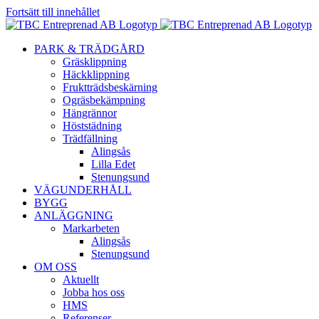
Fortsätt till innehållet
PARK & TRÄDGÅRD
Gräsklippning
Häckklippning
Fruktträdsbeskärning
Ogräsbekämpning
Hängrännor
Höststädning
Trädfällning
Alingsås
Lilla Edet
Stenungsund
VÄGUNDERHÅLL
BYGG
ANLÄGGNING
Markarbeten
Alingsås
Stenungsund
OM OSS
Aktuellt
Jobba hos oss
HMS
Referenser