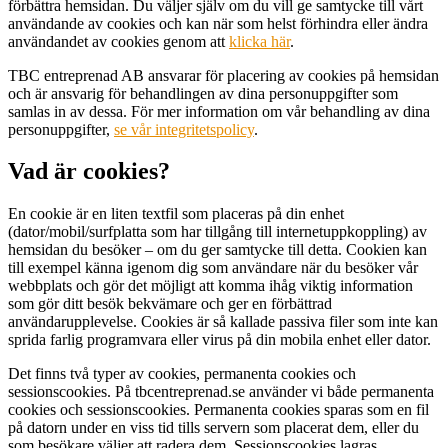
förbättra hemsidan. Du väljer själv om du vill ge samtycke till vårt
användande av cookies och kan när som helst förhindra eller ändra
användandet av cookies genom att
klicka här
.
TBC entreprenad AB ansvarar för placering av cookies på hemsidan
och är ansvarig för behandlingen av dina personuppgifter som
samlas in av dessa. För mer information om vår behandling av dina
personuppgifter,
se vår integritetspolicy
.
Vad är cookies?
En cookie är en liten textfil som placeras på din enhet
(dator/mobil/surfplatta som har tillgång till internetuppkoppling) av
hemsidan du besöker – om du ger samtycke till detta. Cookien kan
till exempel känna igenom dig som användare när du besöker vår
webbplats och gör det möjligt att komma ihåg viktig information
som gör ditt besök bekvämare och ger en förbättrad
användarupplevelse. Cookies är så kallade passiva filer som inte kan
sprida farlig programvara eller virus på din mobila enhet eller dator.
Det finns två typer av cookies, permanenta cookies och
sessionscookies. På tbcentreprenad.se använder vi både permanenta
cookies och sessionscookies. Permanenta cookies sparas som en fil
på datorn under en viss tid tills servern som placerat dem, eller du
som besökare väljer att radera dem. Sessionscookies lagras