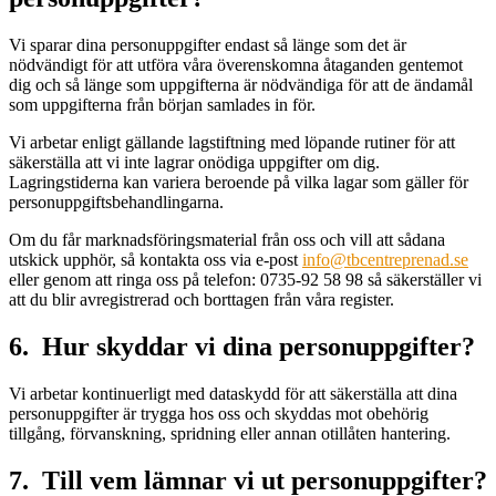
Vi sparar dina personuppgifter endast så länge som det är
nödvändigt för att utföra våra överenskomna åtaganden gentemot
dig och så länge som uppgifterna är nödvändiga för att de ändamål
som uppgifterna från början samlades in för.
Vi arbetar enligt gällande lagstiftning med löpande rutiner för att
säkerställa att vi inte lagrar onödiga uppgifter om dig.
Lagringstiderna kan variera beroende på vilka lagar som gäller för
personuppgiftsbehandlingarna.
Om du får marknadsföringsmaterial från oss och vill att sådana
utskick upphör, så kontakta oss via e-post
info@tbcentreprenad.se
eller genom att ringa oss på telefon: 0735-92 58 98 så säkerställer vi
att du blir avregistrerad och borttagen från våra register.
6. Hur skyddar vi dina personuppgifter?
Vi arbetar kontinuerligt med dataskydd för att säkerställa att dina
personuppgifter är trygga hos oss och skyddas mot obehörig
tillgång, förvanskning, spridning eller annan otillåten hantering.
7. Till vem lämnar vi ut personuppgifter?