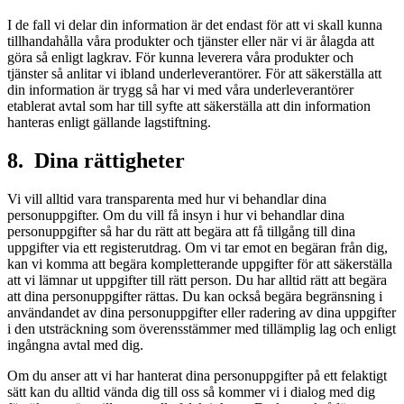
I de fall vi delar din information är det endast för att vi skall kunna
tillhandahålla våra produkter och tjänster eller när vi är ålagda att
göra så enligt lagkrav. För kunna leverera våra produkter och
tjänster så anlitar vi ibland underleverantörer. För att säkerställa att
din information är trygg så har vi med våra underleverantörer
etablerat avtal som har till syfte att säkerställa att din information
hanteras enligt gällande lagstiftning.
8. Dina rättigheter
Vi vill alltid vara transparenta med hur vi behandlar dina
personuppgifter. Om du vill få insyn i hur vi behandlar dina
personuppgifter så har du rätt att begära att få tillgång till dina
uppgifter via ett registerutdrag. Om vi tar emot en begäran från dig,
kan vi komma att begära kompletterande uppgifter för att säkerställa
att vi lämnar ut uppgifter till rätt person. Du har alltid rätt att begära
att dina personuppgifter rättas. Du kan också begära begränsning i
användandet av dina personuppgifter eller radering av dina uppgifter
i den utsträckning som överensstämmer med tillämplig lag och enligt
ingångna avtal med dig.
Om du anser att vi har hanterat dina personuppgifter på ett felaktigt
sätt kan du alltid vända dig till oss så kommer vi i dialog med dig