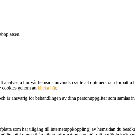
ebbplatsen.
t analysera hur vår hemsida används i syfte att optimera och förbättra 
av cookies genom att
klicka här
.
h är ansvarig för behandlingen av dina personuppgifter som samlas in
urfplatta som har tillgång till internetuppkoppling) av hemsidan du besö
öjligt att komma ihåg viktig information som gör ditt besök bekvämare