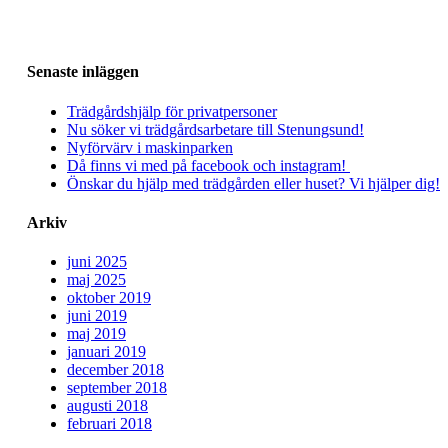
Senaste inläggen
Trädgårdshjälp för privatpersoner
Nu söker vi trädgårdsarbetare till Stenungsund!
Nyförvärv i maskinparken
Då finns vi med på facebook och instagram!
Önskar du hjälp med trädgården eller huset? Vi hjälper dig!
Arkiv
juni 2025
maj 2025
oktober 2019
juni 2019
maj 2019
januari 2019
december 2018
september 2018
augusti 2018
februari 2018