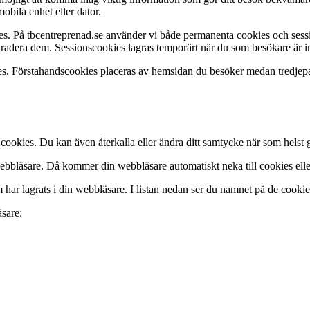
mobila enhet eller dator.
es. På tbcentreprenad.se använder vi både permanenta cookies och sess
att radera dem. Sessionscookies lagras temporärt när du som besökare är
es. Förstahandscookies placeras av hemsidan du besöker medan tredjepa
v cookies. Du kan även återkalla eller ändra ditt samtycke när som helst
bbläsare. Då kommer din webbläsare automatiskt neka till cookies eller
ar lagrats i din webbläsare. I listan nedan ser du namnet på de cookies
äsare: