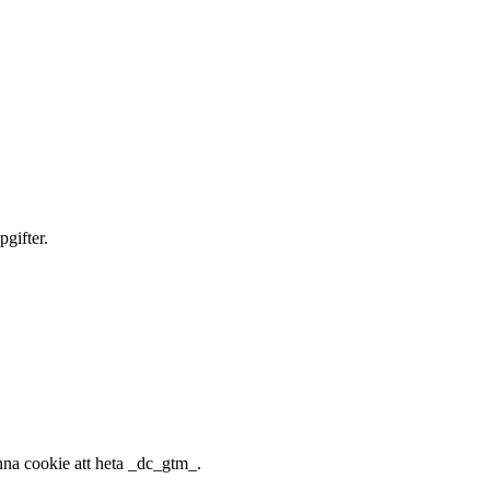
gifter.
nna cookie att heta _dc_gtm_.