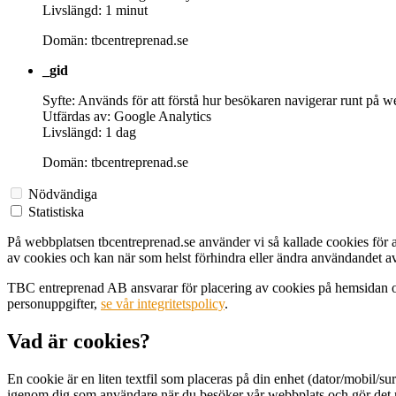
Livslängd: 1 minut
Domän: tbcentreprenad.se
_gid
Syfte: Används för att förstå hur besökaren navigerar runt på w
Utfärdas av: Google Analytics
Livslängd: 1 dag
Domän: tbcentreprenad.se
Nödvändiga
Statistiska
På webbplatsen tbcentreprenad.se använder vi så kallade cookies för at
av cookies och kan när som helst förhindra eller ändra användandet 
TBC entreprenad AB ansvarar för placering av cookies på hemsidan oc
personuppgifter,
se vår integritetspolicy
.
Vad är cookies?
En cookie är en liten textfil som placeras på din enhet (dator/mobil/s
igenom dig som användare när du besöker vår webbplats och gör det m