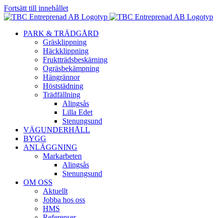
Fortsätt till innehållet
PARK & TRÄDGÅRD
Gräsklippning
Häckklippning
Fruktträdsbeskärning
Ogräsbekämpning
Hängrännor
Höststädning
Trädfällning
Alingsås
Lilla Edet
Stenungsund
VÄGUNDERHÅLL
BYGG
ANLÄGGNING
Markarbeten
Alingsås
Stenungsund
OM OSS
Aktuellt
Jobba hos oss
HMS
Referenser