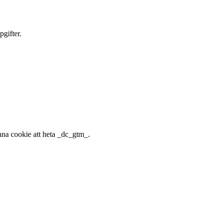
gifter.
nna cookie att heta _dc_gtm_.