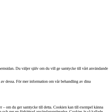
hemsidan. Du väljer själv om du vill ge samtycke till vårt användande
 av dessa. För mer information om vår behandling av dina
ker – om du ger samtycke till detta. Cookien kan till exempel känna
 och ger en förbättrad användarupplevelse. Cookies är så kallade