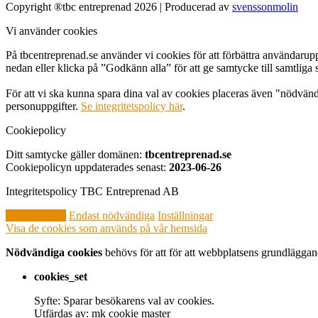
Copyright ®tbc entreprenad 2026 | Producerad av
svenssonmolin
Vi använder cookies
På tbcentreprenad.se använder vi cookies för att förbättra användarupp
nedan eller klicka på ”Godkänn alla” för att ge samtycke till samtliga 
För att vi ska kunna spara dina val av cookies placeras även "nödvän
personuppgifter.
Se integritetspolicy här
.
Cookiepolicy
Ditt samtycke gäller domänen:
tbcentreprenad.se
Cookiepolicyn uppdaterades senast:
2023-06-26
Integritetspolicy TBC Entreprenad AB
Godkänn alla
Endast nödvändiga
Inställningar
Visa de cookies som används på vår hemsida
Nödvändiga cookies
behövs för att för att webbplatsens grundläggand
cookies_set
Syfte: Sparar besökarens val av cookies.
Utfärdas av: mk cookie master