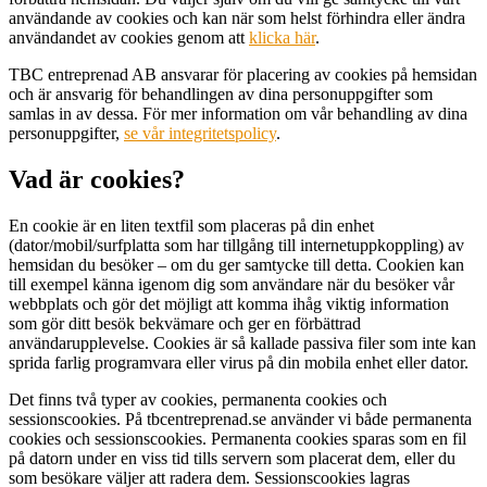
användande av cookies och kan när som helst förhindra eller ändra
användandet av cookies genom att
klicka här
.
TBC entreprenad AB ansvarar för placering av cookies på hemsidan
och är ansvarig för behandlingen av dina personuppgifter som
samlas in av dessa. För mer information om vår behandling av dina
personuppgifter,
se vår integritetspolicy
.
Vad är cookies?
En cookie är en liten textfil som placeras på din enhet
(dator/mobil/surfplatta som har tillgång till internetuppkoppling) av
hemsidan du besöker – om du ger samtycke till detta. Cookien kan
till exempel känna igenom dig som användare när du besöker vår
webbplats och gör det möjligt att komma ihåg viktig information
som gör ditt besök bekvämare och ger en förbättrad
användarupplevelse. Cookies är så kallade passiva filer som inte kan
sprida farlig programvara eller virus på din mobila enhet eller dator.
Det finns två typer av cookies, permanenta cookies och
sessionscookies. På tbcentreprenad.se använder vi både permanenta
cookies och sessionscookies. Permanenta cookies sparas som en fil
på datorn under en viss tid tills servern som placerat dem, eller du
som besökare väljer att radera dem. Sessionscookies lagras