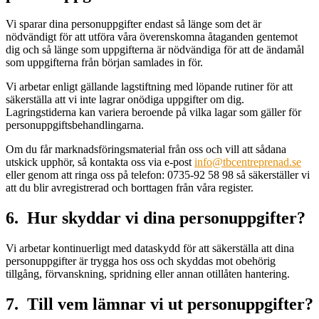
Vi sparar dina personuppgifter endast så länge som det är
nödvändigt för att utföra våra överenskomna åtaganden gentemot
dig och så länge som uppgifterna är nödvändiga för att de ändamål
som uppgifterna från början samlades in för.
Vi arbetar enligt gällande lagstiftning med löpande rutiner för att
säkerställa att vi inte lagrar onödiga uppgifter om dig.
Lagringstiderna kan variera beroende på vilka lagar som gäller för
personuppgiftsbehandlingarna.
Om du får marknadsföringsmaterial från oss och vill att sådana
utskick upphör, så kontakta oss via e-post
info@tbcentreprenad.se
eller genom att ringa oss på telefon: 0735-92 58 98 så säkerställer vi
att du blir avregistrerad och borttagen från våra register.
6. Hur skyddar vi dina personuppgifter?
Vi arbetar kontinuerligt med dataskydd för att säkerställa att dina
personuppgifter är trygga hos oss och skyddas mot obehörig
tillgång, förvanskning, spridning eller annan otillåten hantering.
7. Till vem lämnar vi ut personuppgifter?