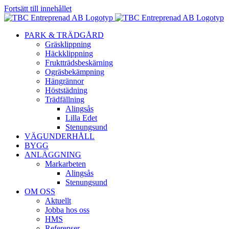
Fortsätt till innehållet
PARK & TRÄDGÅRD
Gräsklippning
Häckklippning
Fruktträdsbeskärning
Ogräsbekämpning
Hängrännor
Höststädning
Trädfällning
Alingsås
Lilla Edet
Stenungsund
VÄGUNDERHÅLL
BYGG
ANLÄGGNING
Markarbeten
Alingsås
Stenungsund
OM OSS
Aktuellt
Jobba hos oss
HMS
Referenser