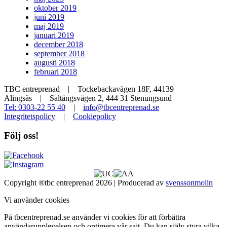
oktober 2019
juni 2019
maj 2019
januari 2019
december 2018
september 2018
augusti 2018
februari 2018
TBC entreprenad | Tockebackavägen 18F, 44139
Alingsås | Saltängsvägen 2, 444 31 Stenungsund
Tel: 0303-22 55 40
|
info@tbcentreprenad.se
Integritetspolicy
|
Cookiepolicy
Följ oss!
Copyright ®tbc entreprenad 2026 | Producerad av
svenssonmolin
Vi använder cookies
På tbcentreprenad.se använder vi cookies för att förbättra
användarupplevelsen och optimera vår sajt. Du kan själv styra vilka