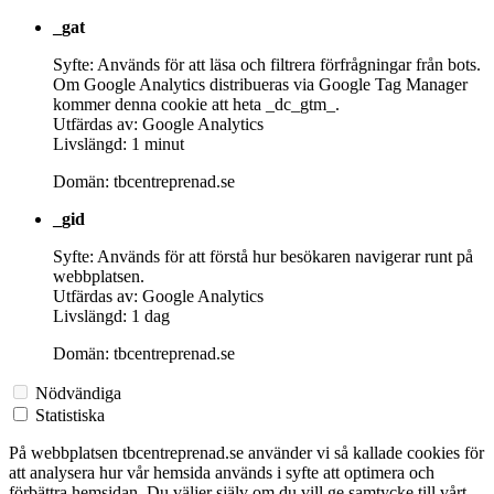
_gat
Syfte: Används för att läsa och filtrera förfrågningar från bots.
Om Google Analytics distribueras via Google Tag Manager
kommer denna cookie att heta _dc_gtm_.
Utfärdas av: Google Analytics
Livslängd: 1 minut
Domän: tbcentreprenad.se
_gid
Syfte: Används för att förstå hur besökaren navigerar runt på
webbplatsen.
Utfärdas av: Google Analytics
Livslängd: 1 dag
Domän: tbcentreprenad.se
Nödvändiga
Statistiska
På webbplatsen tbcentreprenad.se använder vi så kallade cookies för
att analysera hur vår hemsida används i syfte att optimera och
förbättra hemsidan. Du väljer själv om du vill ge samtycke till vårt