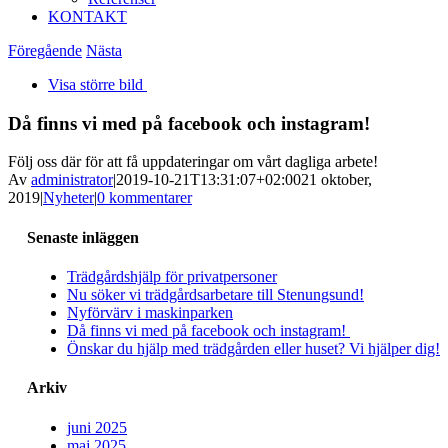
KONTAKT
Föregående
Nästa
Visa större bild
Då finns vi med på facebook och instagram!
Följ oss där för att få uppdateringar om vårt dagliga arbete!
Av
administrator
|
2019-10-21T13:31:07+02:00
21 oktober,
2019
|
Nyheter
|
0 kommentarer
Senaste inläggen
Trädgårdshjälp för privatpersoner
Nu söker vi trädgårdsarbetare till Stenungsund!
Nyförvärv i maskinparken
Då finns vi med på facebook och instagram!
Önskar du hjälp med trädgården eller huset? Vi hjälper dig!
Arkiv
juni 2025
maj 2025