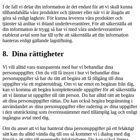
I de fall vi delar din information är det endast för att vi skall kunna
tillhandahålla våra produkter och tjänster eller när vi är ålagda att
göra så enligt lagkrav. För kunna leverera våra produkter och
tjänster så anlitar vi ibland underleverantörer. För att säkerställa att
din information är trygg så har vi med våra underleverantörer
etablerat avtal som har till syfte att säkerställa att din information
hanteras enligt gällande lagstiftning.
8. Dina rättigheter
Vi vill alltid vara transparenta med hur vi behandlar dina
personuppgifter. Om du vill få insyn i hur vi behandlar dina
personuppgifter så har du rätt att begära att få tillgång till dina
uppgifter via ett registerutdrag. Om vi tar emot en begäran från dig,
kan vi komma att begära kompletterande uppgifter för att säkerställa
att vi lämnar ut uppgifter till rätt person. Du har alltid rätt att begära
att dina personuppgifter rättas. Du kan också begära begränsning i
användandet av dina personuppgifter eller radering av dina uppgifter
i den utsträckning som överensstämmer med tillämplig lag och enligt
ingångna avtal med dig.
Om du anser att vi har hanterat dina personuppgifter på ett felaktigt
sätt kan du alltid vända dig till oss så kommer vi i dialog med dig
försöka att rätta till eventuella felaktigheter. Du kan också lämna