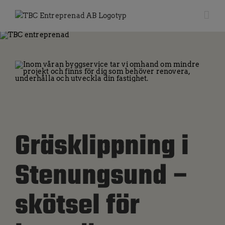
Fortsätt
till
innehållet
Gräsklippning i
Stenungsund –
skötsel för