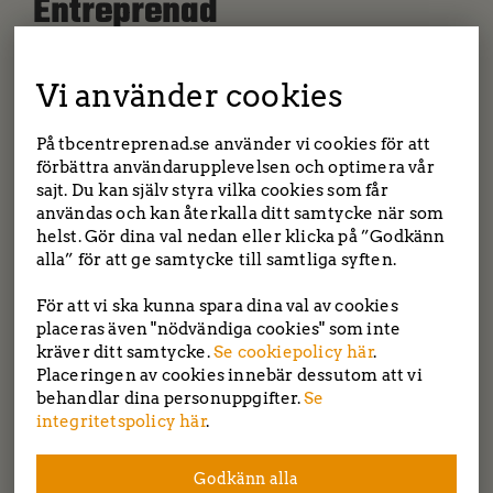
Entreprenad
Namn
*
Vi använder cookies
På tbcentreprenad.se använder vi cookies för att
förbättra användarupplevelsen och optimera vår
Företag
sajt. Du kan själv styra vilka cookies som får
användas och kan återkalla ditt samtycke när som
helst. Gör dina val nedan eller klicka på ”Godkänn
E-post
*
alla” för att ge samtycke till samtliga syften.
TBC entreprenad | Tockebackavägen 18F, 44139
Alingsås | Saltängsvägen 2, 444 31 Stenungsund
För att vi ska kunna spara dina val av cookies
Tel: 0303-22 55 40
|
info@tbcentreprenad.se
placeras även "nödvändiga cookies" som inte
Integritetspolicy
|
Cookiepolicy
Telefon
kräver ditt samtycke.
Se cookiepolicy här
.
Placeringen av cookies innebär dessutom att vi
behandlar dina personuppgifter.
Se
Följ oss!
integritetspolicy här
.
Meddelande
Godkänn alla