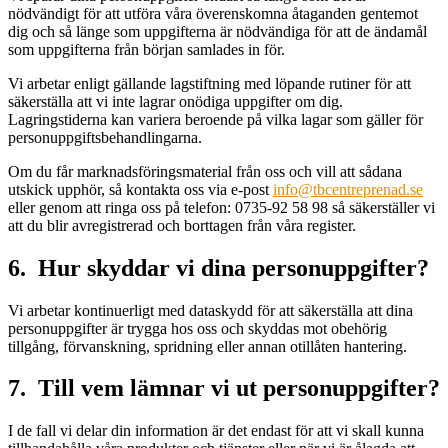
nödvändigt för att utföra våra överenskomna åtaganden gentemot
dig och så länge som uppgifterna är nödvändiga för att de ändamål
som uppgifterna från början samlades in för.
Vi arbetar enligt gällande lagstiftning med löpande rutiner för att
säkerställa att vi inte lagrar onödiga uppgifter om dig.
Lagringstiderna kan variera beroende på vilka lagar som gäller för
personuppgiftsbehandlingarna.
Om du får marknadsföringsmaterial från oss och vill att sådana
utskick upphör, så kontakta oss via e-post
info@tbcentreprenad.se
eller genom att ringa oss på telefon: 0735-92 58 98 så säkerställer vi
att du blir avregistrerad och borttagen från våra register.
6. Hur skyddar vi dina personuppgifter?
Vi arbetar kontinuerligt med dataskydd för att säkerställa att dina
personuppgifter är trygga hos oss och skyddas mot obehörig
tillgång, förvanskning, spridning eller annan otillåten hantering.
7. Till vem lämnar vi ut personuppgifter?
I de fall vi delar din information är det endast för att vi skall kunna