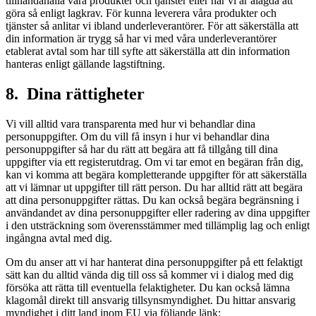
tillhandahålla våra produkter och tjänster eller när vi är ålagda att
göra så enligt lagkrav. För kunna leverera våra produkter och
tjänster så anlitar vi ibland underleverantörer. För att säkerställa att
din information är trygg så har vi med våra underleverantörer
etablerat avtal som har till syfte att säkerställa att din information
hanteras enligt gällande lagstiftning.
8. Dina rättigheter
Vi vill alltid vara transparenta med hur vi behandlar dina
personuppgifter. Om du vill få insyn i hur vi behandlar dina
personuppgifter så har du rätt att begära att få tillgång till dina
uppgifter via ett registerutdrag. Om vi tar emot en begäran från dig,
kan vi komma att begära kompletterande uppgifter för att säkerställa
att vi lämnar ut uppgifter till rätt person. Du har alltid rätt att begära
att dina personuppgifter rättas. Du kan också begära begränsning i
användandet av dina personuppgifter eller radering av dina uppgifter
i den utsträckning som överensstämmer med tillämplig lag och enligt
ingångna avtal med dig.
Om du anser att vi har hanterat dina personuppgifter på ett felaktigt
sätt kan du alltid vända dig till oss så kommer vi i dialog med dig
försöka att rätta till eventuella felaktigheter. Du kan också lämna
klagomål direkt till ansvarig tillsynsmyndighet. Du hittar ansvarig
myndighet i ditt land inom EU via följande länk: