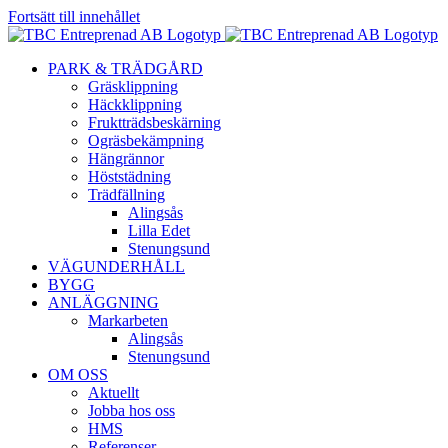
Fortsätt till innehållet
PARK & TRÄDGÅRD
Gräsklippning
Häckklippning
Fruktträdsbeskärning
Ogräsbekämpning
Hängrännor
Höststädning
Trädfällning
Alingsås
Lilla Edet
Stenungsund
VÄGUNDERHÅLL
BYGG
ANLÄGGNING
Markarbeten
Alingsås
Stenungsund
OM OSS
Aktuellt
Jobba hos oss
HMS
Referenser