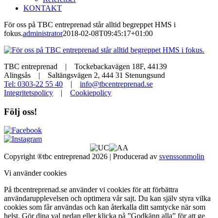
KONTAKT
För oss på TBC entreprenad står alltid begreppet HMS i
fokus.
administrator
2018-02-08T09:45:17+01:00
TBC entreprenad | Tockebackavägen 18F, 44139
Alingsås | Saltängsvägen 2, 444 31 Stenungsund
Tel: 0303-22 55 40
|
info@tbcentreprenad.se
Integritetspolicy
|
Cookiepolicy
Följ oss!
Copyright ®tbc entreprenad 2026 | Producerad av
svenssonmolin
Vi använder cookies
På tbcentreprenad.se använder vi cookies för att förbättra
användarupplevelsen och optimera vår sajt. Du kan själv styra vilka
cookies som får användas och kan återkalla ditt samtycke när som
helst. Gör dina val nedan eller klicka på ”Godkänn alla” för att ge