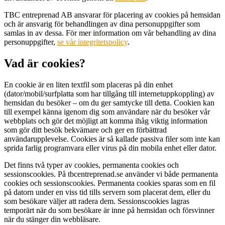
TBC entreprenad AB ansvarar för placering av cookies på hemsidan
och är ansvarig för behandlingen av dina personuppgifter som
samlas in av dessa. För mer information om vår behandling av dina
personuppgifter,
se vår integritetspolicy
.
Vad är cookies?
En cookie är en liten textfil som placeras på din enhet
(dator/mobil/surfplatta som har tillgång till internetuppkoppling) av
hemsidan du besöker – om du ger samtycke till detta. Cookien kan
till exempel känna igenom dig som användare när du besöker vår
webbplats och gör det möjligt att komma ihåg viktig information
som gör ditt besök bekvämare och ger en förbättrad
användarupplevelse. Cookies är så kallade passiva filer som inte kan
sprida farlig programvara eller virus på din mobila enhet eller dator.
Det finns två typer av cookies, permanenta cookies och
sessionscookies. På tbcentreprenad.se använder vi både permanenta
cookies och sessionscookies. Permanenta cookies sparas som en fil
på datorn under en viss tid tills servern som placerat dem, eller du
som besökare väljer att radera dem. Sessionscookies lagras
temporärt när du som besökare är inne på hemsidan och försvinner
när du stänger din webbläsare.