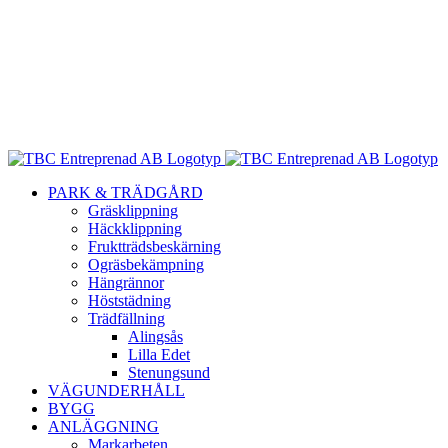
PARK & TRÄDGÅRD
Gräsklippning
Häckklippning
Fruktträdsbeskärning
Ogräsbekämpning
Hängrännor
Höststädning
Trädfällning
Alingsås
Lilla Edet
Stenungsund
VÄGUNDERHÅLL
BYGG
ANLÄGGNING
Markarbeten