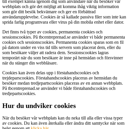
till exempel känna igenom dig som användare när du besöker vår
webbplats och gör det möjligt att komma ihåg viktig information
som gör ditt besök bekvämare och ger en förbättrad
användarupplevelse. Cookies är så kallade passiva filer som inte kan
sprida farlig programvara eller virus på din mobila enhet eller dator.
Det finns två typer av cookies, permanenta cookies och
sessionscookies. På tbcentreprenad.se använder vi både permanenta
cookies och sessionscookies. Permanenta cookies sparas som en fil
på datorn under en viss tid tills servern som placerat dem, eller du
som besökare väljer att radera dem. Sessionscookies lagras
temporärt när du som besökare är inne på hemsidan och försvinner
när du stänger din webbläsare.
Cookies kan även delas upp i förstahandscookies och
trejdeparscookies. Förstahandscookies placeras av hemsidan du
besöker medan tredjepartscookies placeras av en annan webbplats.
På tbcentreprenad.se använder vi både förstahandscookies och
tredjepartscookies.
Hur du undviker cookies
När du besöker vår webbplats kan du neka till alla eller vissa typer
av cookies. Du kan även återkalla eller ändra ditt samtycke när som
helst genom att
klicka här
.