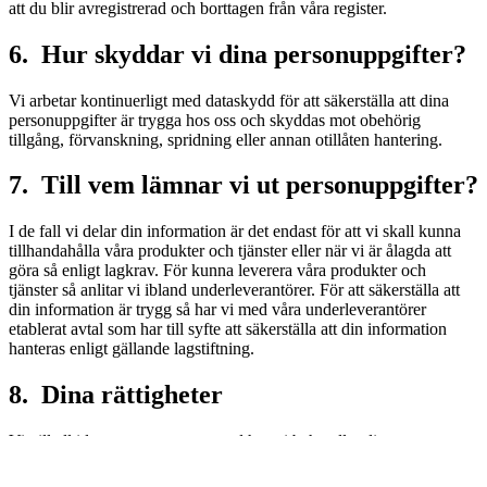
att du blir avregistrerad och borttagen från våra register.
6. Hur skyddar vi dina personuppgifter?
Vi arbetar kontinuerligt med dataskydd för att säkerställa att dina
personuppgifter är trygga hos oss och skyddas mot obehörig
tillgång, förvanskning, spridning eller annan otillåten hantering.
7. Till vem lämnar vi ut personuppgifter?
I de fall vi delar din information är det endast för att vi skall kunna
tillhandahålla våra produkter och tjänster eller när vi är ålagda att
göra så enligt lagkrav. För kunna leverera våra produkter och
tjänster så anlitar vi ibland underleverantörer. För att säkerställa att
din information är trygg så har vi med våra underleverantörer
etablerat avtal som har till syfte att säkerställa att din information
hanteras enligt gällande lagstiftning.
8. Dina rättigheter
Vi vill alltid vara transparenta med hur vi behandlar dina
personuppgifter. Om du vill få insyn i hur vi behandlar dina
personuppgifter så har du rätt att begära att få tillgång till dina