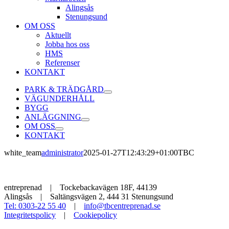
Alingsås
Stenungsund
OM OSS
Aktuellt
Jobba hos oss
HMS
Referenser
KONTAKT
PARK & TRÄDGÅRD
VÄGUNDERHÅLL
BYGG
ANLÄGGNING
OM OSS
KONTAKT
white_team
administrator
2025-01-27T12:43:29+01:00
TBC
entreprenad | Tockebackavägen 18F, 44139
Alingsås | Saltängsvägen 2, 444 31 Stenungsund
Tel: 0303-22 55 40
|
info@tbcentreprenad.se
Integritetspolicy
|
Cookiepolicy