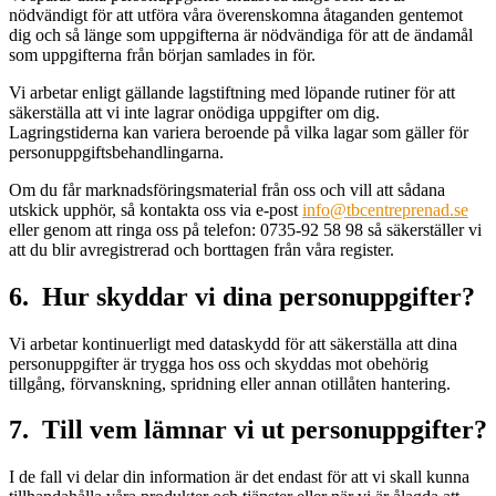
nödvändigt för att utföra våra överenskomna åtaganden gentemot
dig och så länge som uppgifterna är nödvändiga för att de ändamål
som uppgifterna från början samlades in för.
Vi arbetar enligt gällande lagstiftning med löpande rutiner för att
säkerställa att vi inte lagrar onödiga uppgifter om dig.
Lagringstiderna kan variera beroende på vilka lagar som gäller för
personuppgiftsbehandlingarna.
Om du får marknadsföringsmaterial från oss och vill att sådana
utskick upphör, så kontakta oss via e-post
info@tbcentreprenad.se
eller genom att ringa oss på telefon: 0735-92 58 98 så säkerställer vi
att du blir avregistrerad och borttagen från våra register.
6. Hur skyddar vi dina personuppgifter?
Vi arbetar kontinuerligt med dataskydd för att säkerställa att dina
personuppgifter är trygga hos oss och skyddas mot obehörig
tillgång, förvanskning, spridning eller annan otillåten hantering.
7. Till vem lämnar vi ut personuppgifter?
I de fall vi delar din information är det endast för att vi skall kunna