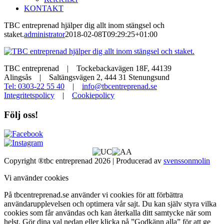
KONTAKT
TBC entreprenad hjälper dig allt inom stängsel och
staket.
administrator
2018-02-08T09:29:25+01:00
TBC entreprenad | Tockebackavägen 18F, 44139
Alingsås | Saltängsvägen 2, 444 31 Stenungsund
Tel: 0303-22 55 40
|
info@tbcentreprenad.se
Integritetspolicy
|
Cookiepolicy
Följ oss!
Copyright ®tbc entreprenad 2026 | Producerad av
svenssonmolin
Vi använder cookies
På tbcentreprenad.se använder vi cookies för att förbättra
användarupplevelsen och optimera vår sajt. Du kan själv styra vilka
cookies som får användas och kan återkalla ditt samtycke när som
helst. Gör dina val nedan eller klicka på ”Godkänn alla” för att ge