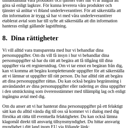
tillhandahålla våra produkter och tjänster eller när vi är ålagda att
göra så enligt lagkrav. För kunna leverera våra produkter och
tjänster så anlitar vi ibland underleverantörer. För att säkerställa att
din information är trygg så har vi med våra underleverantörer
etablerat avtal som har till syfte att säkerställa att din information
hanteras enligt gällande lagstiftning.
8. Dina rättigheter
Vi vill alltid vara transparenta med hur vi behandlar dina
personuppgifter. Om du vill få insyn i hur vi behandlar dina
personuppgifter så har du rätt att begära att få tillgång till dina
uppgifter via ett registerutdrag. Om vi tar emot en begäran från dig,
kan vi komma att begära kompletterande uppgifter för att säkerställa
att vi lämnar ut uppgifter till rätt person. Du har alltid rätt att begära
att dina personuppgifter rättas. Du kan också begära begränsning i
användandet av dina personuppgifter eller radering av dina uppgifter
i den utsträckning som överensstämmer med tillämplig lag och enligt
ingångna avtal med dig.
Om du anser att vi har hanterat dina personuppgifter på ett felaktigt
sätt kan du alltid vända dig till oss så kommer vi i dialog med dig
försöka att rätta till eventuella felaktigheter. Du kan också lämna
klagomål direkt till ansvarig tillsynsmyndighet. Du hittar ansvarig
myndighet i ditt land inom EU via följande länk: