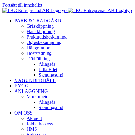
Fortsätt till innehållet
PARK & TRÄDGÅRD
Gräsklippning
Häckklippning
Fruktträdsbeskärning
Ogräsbekämpning
Hängrännor
Höststädning
Trädfällning
Alingsås
Lilla Edet
Stenungsund
VÄGUNDERHÅLL
BYGG
ANLÄGGNING
Markarbeten
Alingsås
Stenungsund
OM OSS
Aktuellt
Jobba hos oss
HMS
Referenser