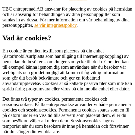
TBC entreprenad AB ansvarar för placering av cookies på hemsidan
och är ansvarig för behandlingen av dina personuppgifter som
samlas in av dessa. För mer information om vår behandling av dina
personuppgifter,
se vår integritetspolicy
.
Vad är cookies?
En cookie är en liten textfil som placeras på din enhet
(dator/mobil/surfplatta som har tillgång till internetuppkoppling) av
hemsidan du besöker – om du ger samtycke till detta. Cookien kan
till exempel känna igenom dig som användare när du besöker vår
webbplats och gör det möjligt att komma ihåg viktig information
som gör ditt besök bekvämare och ger en förbättrad
användarupplevelse. Cookies är så kallade passiva filer som inte kan
sprida farlig programvara eller virus på din mobila enhet eller dator.
Det finns två typer av cookies, permanenta cookies och
sessionscookies. På tbcentreprenad.se använder vi både permanenta
cookies och sessionscookies. Permanenta cookies sparas som en fil
på datorn under en viss tid tills servern som placerat dem, eller du
som besökare väljer att radera dem. Sessionscookies lagras
temporärt när du som besökare är inne på hemsidan och försvinner
när du stänger din webbläsare.