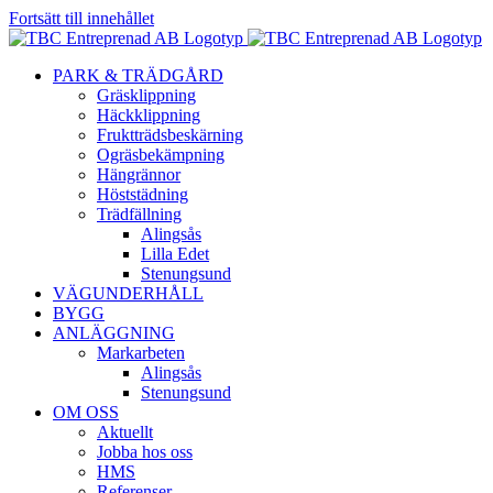
Fortsätt till innehållet
PARK & TRÄDGÅRD
Gräsklippning
Häckklippning
Fruktträdsbeskärning
Ogräsbekämpning
Hängrännor
Höststädning
Trädfällning
Alingsås
Lilla Edet
Stenungsund
VÄGUNDERHÅLL
BYGG
ANLÄGGNING
Markarbeten
Alingsås
Stenungsund
OM OSS
Aktuellt
Jobba hos oss
HMS
Referenser