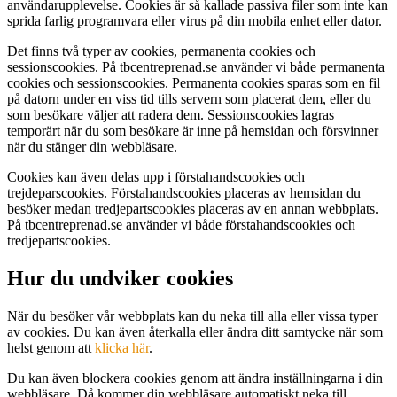
användarupplevelse. Cookies är så kallade passiva filer som inte kan
sprida farlig programvara eller virus på din mobila enhet eller dator.
Det finns två typer av cookies, permanenta cookies och
sessionscookies. På tbcentreprenad.se använder vi både permanenta
cookies och sessionscookies. Permanenta cookies sparas som en fil
på datorn under en viss tid tills servern som placerat dem, eller du
som besökare väljer att radera dem. Sessionscookies lagras
temporärt när du som besökare är inne på hemsidan och försvinner
när du stänger din webbläsare.
Cookies kan även delas upp i förstahandscookies och
trejdeparscookies. Förstahandscookies placeras av hemsidan du
besöker medan tredjepartscookies placeras av en annan webbplats.
På tbcentreprenad.se använder vi både förstahandscookies och
tredjepartscookies.
Hur du undviker cookies
När du besöker vår webbplats kan du neka till alla eller vissa typer
av cookies. Du kan även återkalla eller ändra ditt samtycke när som
helst genom att
klicka här
.
Du kan även blockera cookies genom att ändra inställningarna i din
webbläsare. Då kommer din webbläsare automatiskt neka till