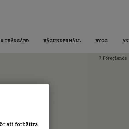
 & TRÄDGÅRD
VÄGUNDERHÅLL
BYGG
AN
Föregående
r att förbättra