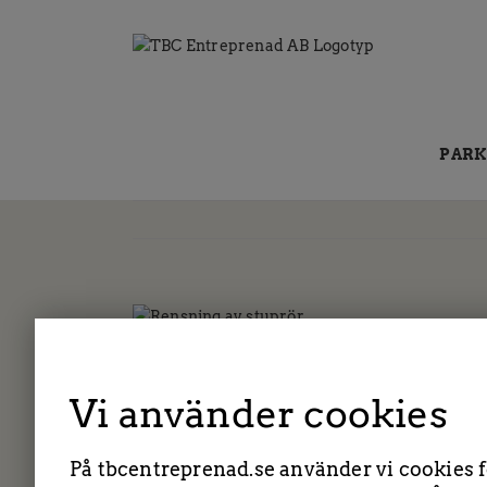
Fortsätt
till
innehållet
PARK
Av
administrator
|
8 oktober, 2019
|
Vi använder cookies
På tbcentreprenad.se använder vi cookies fö