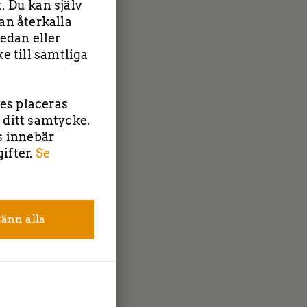
. Du kan själv
an återkalla
edan eller
e till samtliga
ies placeras
 ditt samtycke.
s innebär
| Tockebackavägen 18F, 44139 Alingsås | Saltängsvägen 2, 4
ifter.
Se
Tel: 0303-22 55 40
|
info@tbcentreprenad.se
Integritetspolicy
|
Cookiepolicy
Följ oss!
änn alla