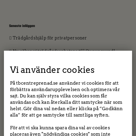
Senaste inläggen
Trädgårdshjälp för privatpersoner
Nu söker vi trädgårdsarbetare till Stenungsund!
Nyförvärv i maskinparken
Vi använder cookies
Då finns vi med på facebook och instagram!
På tbcentreprenad.se använder vi cookies för att
förbättra användarupplevelsen och optimera vår
Önskar du hjälp med trädgården eller huset? Vi
sajt. Du kan själv styra vilka cookies som får
hjälper dig!
användas och kan återkalla ditt samtycke när som
helst. Gör dina val nedan eller klicka på ”Godkänn
alla” för att ge samtycke till samtliga syften.
TBC entreprenad | Tockebackavägen 18F, 44139
Arkiv
Alingsås | Saltängsvägen 2, 444 31 Stenungsund
För att vi ska kunna spara dina val av cookies
Tel: 0303-22 55 40
|
info@tbcentreprenad.se
juni 2025
placeras även "nödvändiga cookies" som inte