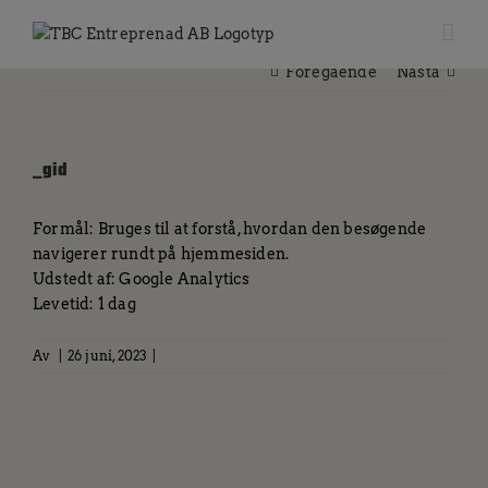
Fortsätt
till
innehållet
Föregående
Nästa
_gid
Formål: Bruges til at forstå, hvordan den besøgende
navigerer rundt på hjemmesiden.
Udstedt af: Google Analytics
Levetid: 1 dag
Av
|
26 juni, 2023
|