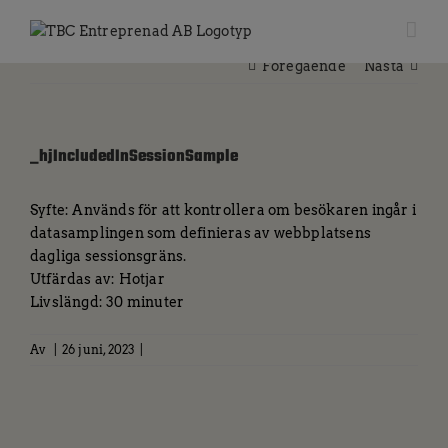
Fortsätt
till
innehållet
Föregående
Nästa
_hjIncludedInSessionSample
Syfte: Används för att kontrollera om besökaren ingår i
datasamplingen som definieras av webbplatsens
dagliga sessionsgräns.
Utfärdas av: Hotjar
Livslängd: 30 minuter
Av
|
26 juni, 2023
|