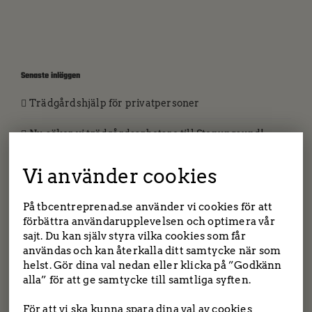
Senaste inläggen
Trädgårdshjälp för privatpersoner
Nu söker vi trädgårdsarbetare till Stenungsund!
Nyförvärv i maskinparken
Vi använder cookies
Då finns vi med på facebook och instagram!
På tbcentreprenad.se använder vi cookies för att
förbättra användarupplevelsen och optimera vår
Önskar du hjälp med trädgården eller huset? Vi
sajt. Du kan själv styra vilka cookies som får
hjälper dig!
användas och kan återkalla ditt samtycke när som
helst. Gör dina val nedan eller klicka på ”Godkänn
alla” för att ge samtycke till samtliga syften.
TBC entreprenad | Tockebackavägen 18F, 44139
Arkiv
Alingsås | Saltängsvägen 2, 444 31 Stenungsund
För att vi ska kunna spara dina val av cookies