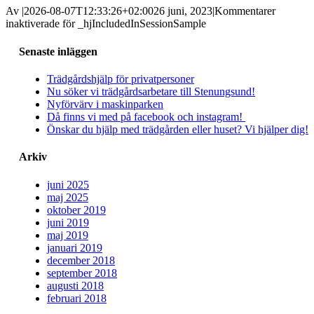
Av
|
2026-08-07T12:33:26+02:00
26 juni, 2023
|
Kommentarer
inaktiverade
för _hjIncludedInSessionSample
Senaste inläggen
Trädgårdshjälp för privatpersoner
Nu söker vi trädgårdsarbetare till Stenungsund!
Nyförvärv i maskinparken
Då finns vi med på facebook och instagram!
Önskar du hjälp med trädgården eller huset? Vi hjälper dig!
Arkiv
juni 2025
maj 2025
oktober 2019
juni 2019
maj 2019
januari 2019
december 2018
september 2018
augusti 2018
februari 2018