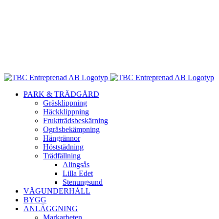
PARK & TRÄDGÅRD
Gräsklippning
Häckklippning
Fruktträdsbeskärning
Ogräsbekämpning
Hängrännor
Höststädning
Trädfällning
Alingsås
Lilla Edet
Stenungsund
VÄGUNDERHÅLL
BYGG
ANLÄGGNING
Markarbeten