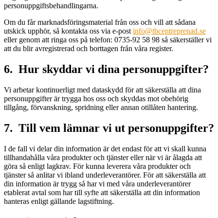
personuppgiftsbehandlingarna.
Om du får marknadsföringsmaterial från oss och vill att sådana
utskick upphör, så kontakta oss via e-post
info@tbcentreprenad.se
eller genom att ringa oss på telefon: 0735-92 58 98 så säkerställer vi
att du blir avregistrerad och borttagen från våra register.
6. Hur skyddar vi dina personuppgifter?
Vi arbetar kontinuerligt med dataskydd för att säkerställa att dina
personuppgifter är trygga hos oss och skyddas mot obehörig
tillgång, förvanskning, spridning eller annan otillåten hantering.
7. Till vem lämnar vi ut personuppgifter?
I de fall vi delar din information är det endast för att vi skall kunna
tillhandahålla våra produkter och tjänster eller när vi är ålagda att
göra så enligt lagkrav. För kunna leverera våra produkter och
tjänster så anlitar vi ibland underleverantörer. För att säkerställa att
din information är trygg så har vi med våra underleverantörer
etablerat avtal som har till syfte att säkerställa att din information
hanteras enligt gällande lagstiftning.