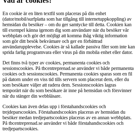
Vad är cookies?
En cookie är en liten textfil som placeras på din enhet
(dator/mobil/surfplatta som har tillgång till internetuppkoppling) av
hemsidan du besöker – om du ger samtycke till detta. Cookien kan
till exempel känna igenom dig som användare när du besöker vår
webbplats och gör det möjligt att komma ihåg viktig information
som gör ditt besök bekvämare och ger en förbättrad
användarupplevelse. Cookies är så kallade passiva filer som inte kan
sprida farlig programvara eller virus på din mobila enhet eller dator.
Det finns två typer av cookies, permanenta cookies och
sessionscookies. På tbcentreprenad.se använder vi både permanenta
cookies och sessionscookies. Permanenta cookies sparas som en fil
på datorn under en viss tid tills servern som placerat dem, eller du
som besökare väljer att radera dem. Sessionscookies lagras
temporärt när du som besökare är inne på hemsidan och försvinner
när du stänger din webbläsare.
Cookies kan även delas upp i förstahandscookies och
trejdeparscookies. Förstahandscookies placeras av hemsidan du
besöker medan tredjepartscookies placeras av en annan webbplats.
På tbcentreprenad.se använder vi både förstahandscookies och
tredjepartscookies.