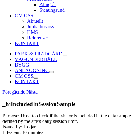
Alingsås
Stenungsund
OM OSS
Aktuellt
Jobba hos oss
HMS
Referenser
KONTAKT
PARK & TRÄDGÅRD
VÄGUNDERHÅLL
BYGG
ANLÄGGNING
OM OSS
KONTAKT
Föregående
Nästa
_hjIncludedInSessionSample
Purpose: Used to check if the visitor is included in the data sample
defined by the site’s daily session limit.
Issued by: Hotjar
Lifespan: 30 minutes