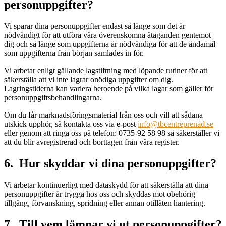
personuppgifter?
Vi sparar dina personuppgifter endast så länge som det är
nödvändigt för att utföra våra överenskomna åtaganden gentemot
dig och så länge som uppgifterna är nödvändiga för att de ändamål
som uppgifterna från början samlades in för.
Vi arbetar enligt gällande lagstiftning med löpande rutiner för att
säkerställa att vi inte lagrar onödiga uppgifter om dig.
Lagringstiderna kan variera beroende på vilka lagar som gäller för
personuppgiftsbehandlingarna.
Om du får marknadsföringsmaterial från oss och vill att sådana
utskick upphör, så kontakta oss via e-post
info@tbcentreprenad.se
eller genom att ringa oss på telefon: 0735-92 58 98 så säkerställer vi
att du blir avregistrerad och borttagen från våra register.
6. Hur skyddar vi dina personuppgifter?
Vi arbetar kontinuerligt med dataskydd för att säkerställa att dina
personuppgifter är trygga hos oss och skyddas mot obehörig
tillgång, förvanskning, spridning eller annan otillåten hantering.
7. Till vem lämnar vi ut personuppgifter?