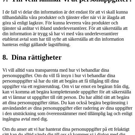
I de fall vi delar din information är det endast för att vi skall kunna
tillhandahålla våra produkter och tjänster eller när vi är ålagda att
göra så enligt lagkrav. För kunna leverera våra produkter och
tjänster så anlitar vi ibland underleverantörer. För att säkerställa att
din information är trygg så har vi med våra underleverantörer
etablerat avtal som har till syfte att säkerställa att din information
hanteras enligt gällande lagstiftning.
8. Dina rättigheter
Vi vill alltid vara transparenta med hur vi behandlar dina
personuppgifter. Om du vill få insyn i hur vi behandlar dina
personuppgifter så har du rätt att begära att få tillgång till dina
uppgifter via ett registerutdrag. Om vi tar emot en begäran från dig,
kan vi komma att begära kompletterande uppgifter för att säkerställa
att vi lämnar ut uppgifter till rätt person. Du har alltid rätt att begära
att dina personuppgifter rättas. Du kan också begära begränsning i
användandet av dina personuppgifter eller radering av dina uppgifter
i den utsträckning som överensstämmer med tillämplig lag och enligt
ingångna avtal med dig.
Om du anser att vi har hanterat dina personuppgifter på ett felaktigt
sätt kan du alltid vända dig till oss så kommer vi i dialog med dig