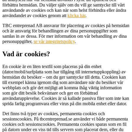
förbättra hemsidan. Du väljer själv om du vill ge samtycke till vårt
användande av cookies och kan när som helst förhindra eller ändra
användandet av cookies genom att
klicka här
.
TBC entreprenad AB ansvarar för placering av cookies på hemsidan
och är ansvarig för behandlingen av dina personuppgifter som
samlas in av dessa. För mer information om vår behandling av dina
personuppgifter,
se vår integritetspolicy
.
Vad är cookies?
En cookie är en liten textfil som placeras på din enhet
(dator/mobil/surfplatta som har tillgång till internetuppkoppling) av
hemsidan du besöker – om du ger samtycke till detta. Cookien kan
till exempel känna igenom dig som användare när du besöker vår
webbplats och gör det möjligt att komma ihåg viktig information
som gör ditt besök bekvämare och ger en förbättrad
användarupplevelse. Cookies är så kallade passiva filer som inte kan
sprida farlig programvara eller virus på din mobila enhet eller dator.
Det finns två typer av cookies, permanenta cookies och
sessionscookies. På tbcentreprenad.se använder vi både permanenta
cookies och sessionscookies. Permanenta cookies sparas som en fil
på datorn under en viss tid tills servern som placerat dem, eller du