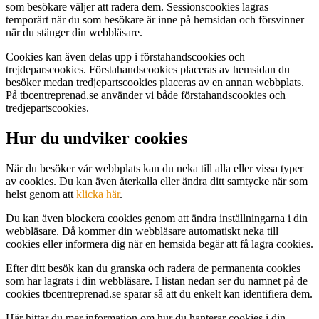
som besökare väljer att radera dem. Sessionscookies lagras
temporärt när du som besökare är inne på hemsidan och försvinner
när du stänger din webbläsare.
Cookies kan även delas upp i förstahandscookies och
trejdeparscookies. Förstahandscookies placeras av hemsidan du
besöker medan tredjepartscookies placeras av en annan webbplats.
På tbcentreprenad.se använder vi både förstahandscookies och
tredjepartscookies.
Hur du undviker cookies
När du besöker vår webbplats kan du neka till alla eller vissa typer
av cookies. Du kan även återkalla eller ändra ditt samtycke när som
helst genom att
klicka här
.
Du kan även blockera cookies genom att ändra inställningarna i din
webbläsare. Då kommer din webbläsare automatiskt neka till
cookies eller informera dig när en hemsida begär att få lagra cookies.
Efter ditt besök kan du granska och radera de permanenta cookies
som har lagrats i din webbläsare. I listan nedan ser du namnet på de
cookies tbcentreprenad.se sparar så att du enkelt kan identifiera dem.
Här hittar du mer information om hur du hanterar cookies i din