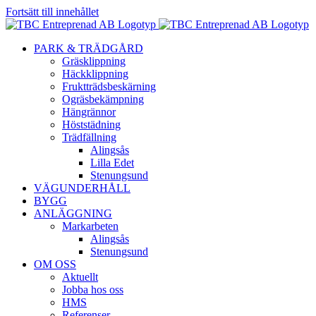
Fortsätt till innehållet
PARK & TRÄDGÅRD
Gräsklippning
Häckklippning
Fruktträdsbeskärning
Ogräsbekämpning
Hängrännor
Höststädning
Trädfällning
Alingsås
Lilla Edet
Stenungsund
VÄGUNDERHÅLL
BYGG
ANLÄGGNING
Markarbeten
Alingsås
Stenungsund
OM OSS
Aktuellt
Jobba hos oss
HMS
Referenser