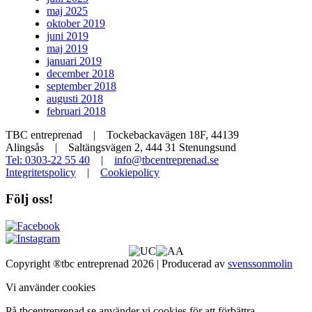
maj 2025
oktober 2019
juni 2019
maj 2019
januari 2019
december 2018
september 2018
augusti 2018
februari 2018
TBC entreprenad | Tockebackavägen 18F, 44139
Alingsås | Saltängsvägen 2, 444 31 Stenungsund
Tel: 0303-22 55 40
|
info@tbcentreprenad.se
Integritetspolicy
|
Cookiepolicy
Följ oss!
Copyright ®tbc entreprenad 2026 | Producerad av
svenssonmolin
Vi använder cookies
På tbcentreprenad.se använder vi cookies för att förbättra