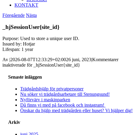
KONTAKT
Föregående
Nästa
_hjSessionUser{site_id}
Purpose: Used to store a unique user ID.
Issued by: Hotjar
Lifespan: 1 year
Av
|
2026-08-07T12:33:29+02:00
26 juni, 2023
|
Kommentarer
inaktiverade
för _hjSessionUser{site_id}
Senaste inläggen
Trädgårdshjälp för privatpersoner
Nu söker vi trädgårdsarbetare till Stenungsund!
Nyförvärv i maskinparken
Då finns vi med på facebook och instagram!
Önskar du hjälp med trädgården eller huset? Vi hjälper dig!
Arkiv
juni 2025