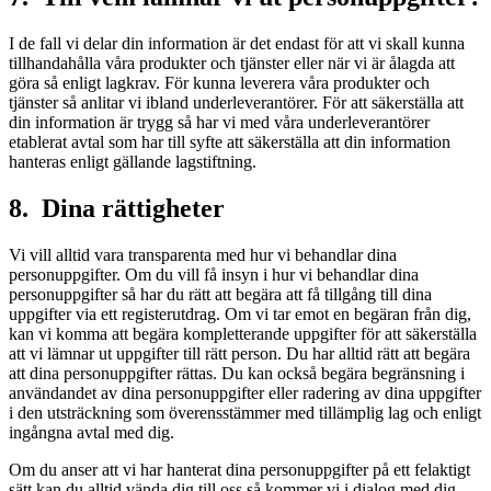
I de fall vi delar din information är det endast för att vi skall kunna
tillhandahålla våra produkter och tjänster eller när vi är ålagda att
göra så enligt lagkrav. För kunna leverera våra produkter och
tjänster så anlitar vi ibland underleverantörer. För att säkerställa att
din information är trygg så har vi med våra underleverantörer
etablerat avtal som har till syfte att säkerställa att din information
hanteras enligt gällande lagstiftning.
8. Dina rättigheter
Vi vill alltid vara transparenta med hur vi behandlar dina
personuppgifter. Om du vill få insyn i hur vi behandlar dina
personuppgifter så har du rätt att begära att få tillgång till dina
uppgifter via ett registerutdrag. Om vi tar emot en begäran från dig,
kan vi komma att begära kompletterande uppgifter för att säkerställa
att vi lämnar ut uppgifter till rätt person. Du har alltid rätt att begära
att dina personuppgifter rättas. Du kan också begära begränsning i
användandet av dina personuppgifter eller radering av dina uppgifter
i den utsträckning som överensstämmer med tillämplig lag och enligt
ingångna avtal med dig.
Om du anser att vi har hanterat dina personuppgifter på ett felaktigt
sätt kan du alltid vända dig till oss så kommer vi i dialog med dig