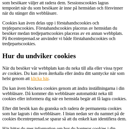
som besökare väljer att radera dem. Sessionscookies lagras
temporärt när du som besökare är inne på hemsidan och försvinner
när du stänger din webbläsare.
Cookies kan även delas upp i förstahandscookies och
trejdeparscookies. Förstahandscookies placeras av hemsidan du
besöker medan tredjepartscookies placeras av en annan webbplats.
På tbcentreprenad.se använder vi både förstahandscookies och
tredjepartscookies.
Hur du undviker cookies
När du besöker vår webbplats kan du neka till alla eller vissa typer
av cookies. Du kan även återkalla eller ändra ditt samtycke när som
helst genom att
klicka här
.
Du kan även blockera cookies genom att ändra inställningarna i din
webbläsare. Då kommer din webbläsare automatiskt neka till
cookies eller informera dig när en hemsida begär att få lagra cookies.
Efter ditt besök kan du granska och radera de permanenta cookies
som har lagrats i din webbläsare. I listan nedan ser du namnet på de
cookies tbcentreprenad.se sparar så att du enkelt kan identifiera dem.
Här hittar du mer information om hur du hanterar cookies i din