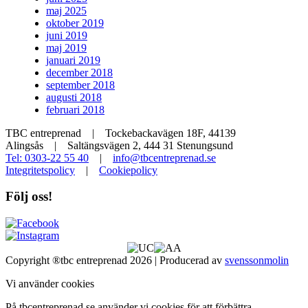
maj 2025
oktober 2019
juni 2019
maj 2019
januari 2019
december 2018
september 2018
augusti 2018
februari 2018
TBC entreprenad | Tockebackavägen 18F, 44139
Alingsås | Saltängsvägen 2, 444 31 Stenungsund
Tel: 0303-22 55 40
|
info@tbcentreprenad.se
Integritetspolicy
|
Cookiepolicy
Följ oss!
Copyright ®tbc entreprenad 2026 | Producerad av
svenssonmolin
Vi använder cookies
På tbcentreprenad.se använder vi cookies för att förbättra