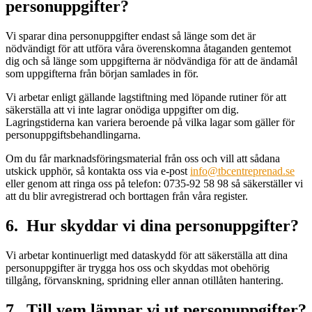
personuppgifter?
Vi sparar dina personuppgifter endast så länge som det är
nödvändigt för att utföra våra överenskomna åtaganden gentemot
dig och så länge som uppgifterna är nödvändiga för att de ändamål
som uppgifterna från början samlades in för.
Vi arbetar enligt gällande lagstiftning med löpande rutiner för att
säkerställa att vi inte lagrar onödiga uppgifter om dig.
Lagringstiderna kan variera beroende på vilka lagar som gäller för
personuppgiftsbehandlingarna.
Om du får marknadsföringsmaterial från oss och vill att sådana
utskick upphör, så kontakta oss via e-post
info@tbcentreprenad.se
eller genom att ringa oss på telefon: 0735-92 58 98 så säkerställer vi
att du blir avregistrerad och borttagen från våra register.
6. Hur skyddar vi dina personuppgifter?
Vi arbetar kontinuerligt med dataskydd för att säkerställa att dina
personuppgifter är trygga hos oss och skyddas mot obehörig
tillgång, förvanskning, spridning eller annan otillåten hantering.
7. Till vem lämnar vi ut personuppgifter?