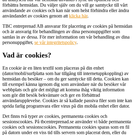
förbättra hemsidan. Du väljer själv om du vill ge samtycke till vårt
användande av cookies och kan när som helst förhindra eller ändra
användandet av cookies genom att
klicka här
.
TBC entreprenad AB ansvarar för placering av cookies på hemsidan
och är ansvarig för behandlingen av dina personuppgifter som
samlas in av dessa. För mer information om vår behandling av dina
personuppgifter,
se vår integritetspolicy
.
Vad är cookies?
En cookie är en liten textfil som placeras på din enhet
(dator/mobil/surfplatta som har tillgång till internetuppkoppling) av
hemsidan du besöker – om du ger samtycke till detta. Cookien kan
till exempel känna igenom dig som användare när du besöker vår
webbplats och gör det möjligt att komma ihåg viktig information
som gör ditt besök bekvämare och ger en förbättrad
användarupplevelse. Cookies är så kallade passiva filer som inte kan
sprida farlig programvara eller virus på din mobila enhet eller dator.
Det finns två typer av cookies, permanenta cookies och
sessionscookies. På tbcentreprenad.se använder vi både permanenta
cookies och sessionscookies. Permanenta cookies sparas som en fil
på datorn under en viss tid tills servern som placerat dem, eller du