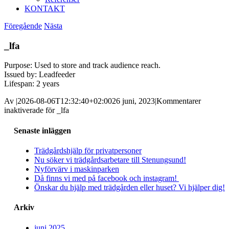
KONTAKT
Föregående
Nästa
_lfa
Purpose: Used to store and track audience reach.
Issued by: Leadfeeder
Lifespan: 2 years
Av
|
2026-08-06T12:32:40+02:00
26 juni, 2023
|
Kommentarer
inaktiverade
för _lfa
Senaste inläggen
Trädgårdshjälp för privatpersoner
Nu söker vi trädgårdsarbetare till Stenungsund!
Nyförvärv i maskinparken
Då finns vi med på facebook och instagram!
Önskar du hjälp med trädgården eller huset? Vi hjälper dig!
Arkiv
juni 2025