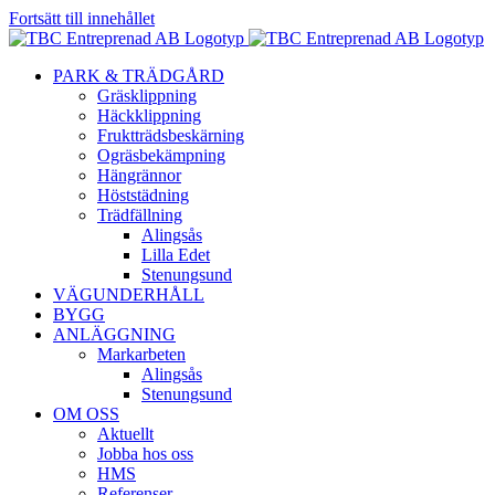
Fortsätt till innehållet
PARK & TRÄDGÅRD
Gräsklippning
Häckklippning
Fruktträdsbeskärning
Ogräsbekämpning
Hängrännor
Höststädning
Trädfällning
Alingsås
Lilla Edet
Stenungsund
VÄGUNDERHÅLL
BYGG
ANLÄGGNING
Markarbeten
Alingsås
Stenungsund
OM OSS
Aktuellt
Jobba hos oss
HMS
Referenser