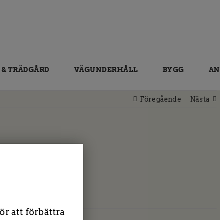
 & TRÄDGÅRD
VÄGUNDERHÅLL
BYGG
AN
Föregående
Nästa
es.
r att förbättra