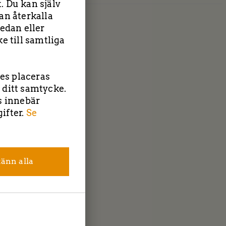
. Du kan själv
an återkalla
edan eller
e till samtliga
ies placeras
 ditt samtycke.
s innebär
| Tockebackavägen 18F, 44139 Alingsås | Saltängsvägen 2, 4
ifter.
Se
Tel: 0303-22 55 40
|
info@tbcentreprenad.se
Integritetspolicy
|
Cookiepolicy
Följ oss!
änn alla