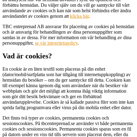
förbättra hemsidan. Du väljer själv om du vill ge samtycke till vårt
användande av cookies och kan när som helst förhindra eller ändra
användandet av cookies genom att
klicka här
.
TBC entreprenad AB ansvarar för placering av cookies på hemsidan
och är ansvarig för behandlingen av dina personuppgifter som
samlas in av dessa. För mer information om vår behandling av dina
personuppgifter,
se vår integritetspolicy
.
Vad är cookies?
En cookie är en liten textfil som placeras på din enhet
(dator/mobil/surfplatta som har tillgång till internetuppkoppling) av
hemsidan du besöker – om du ger samtycke till detta. Cookien kan
till exempel känna igenom dig som användare när du besöker vår
webbplats och gör det möjligt att komma ihåg viktig information
som gör ditt besök bekvämare och ger en förbättrad
användarupplevelse. Cookies är så kallade passiva filer som inte kan
sprida farlig programvara eller virus på din mobila enhet eller dator.
Det finns två typer av cookies, permanenta cookies och
sessionscookies. På tbcentreprenad.se använder vi både permanenta
cookies och sessionscookies. Permanenta cookies sparas som en fil
på datorn under en viss tid tills servern som placerat dem, eller du