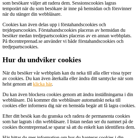
som besökare väljer att radera dem. Sessionscookies lagras
temporärt när du som besökare är inne på hemsidan och försvinner
när du stänger din webbläsare.
Cookies kan även delas upp i förstahandscookies och
trejdeparscookies. Förstahandscookies placeras av hemsidan du
besöker medan tredjepartscookies placeras av en annan webbplats.
På tbcentreprenad.se använder vi både förstahandscookies och
tredjepartscookies.
Hur du undviker cookies
När du besöker vår webbplats kan du neka till alla eller vissa typer
av cookies. Du kan även återkalla eller ändra ditt samtycke när som
helst genom att
klicka här
.
Du kan även blockera cookies genom att ändra inställningarna i din
webbläsare. Då kommer din webbläsare automatiskt neka till
cookies eller informera dig när en hemsida begär att få lagra cookies.
Efter ditt besök kan du granska och radera de permanenta cookies
som har lagrats i din webbläsare. I listan nedan ser du namnet på de
cookies tbcentreprenad.se sparar så att du enkelt kan identifiera dem.
Här hittar du mer information om hur du hanterar cookies i din