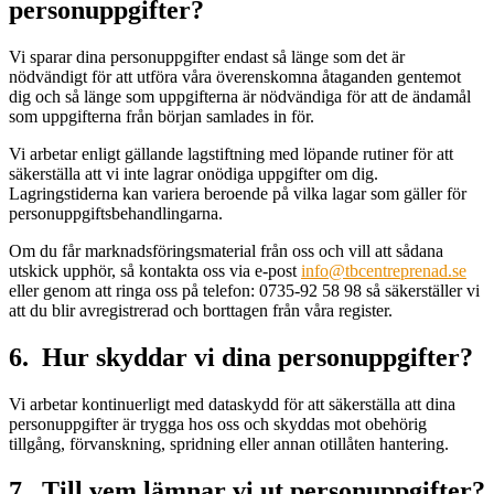
personuppgifter?
Vi sparar dina personuppgifter endast så länge som det är
nödvändigt för att utföra våra överenskomna åtaganden gentemot
dig och så länge som uppgifterna är nödvändiga för att de ändamål
som uppgifterna från början samlades in för.
Vi arbetar enligt gällande lagstiftning med löpande rutiner för att
säkerställa att vi inte lagrar onödiga uppgifter om dig.
Lagringstiderna kan variera beroende på vilka lagar som gäller för
personuppgiftsbehandlingarna.
Om du får marknadsföringsmaterial från oss och vill att sådana
utskick upphör, så kontakta oss via e-post
info@tbcentreprenad.se
eller genom att ringa oss på telefon: 0735-92 58 98 så säkerställer vi
att du blir avregistrerad och borttagen från våra register.
6. Hur skyddar vi dina personuppgifter?
Vi arbetar kontinuerligt med dataskydd för att säkerställa att dina
personuppgifter är trygga hos oss och skyddas mot obehörig
tillgång, förvanskning, spridning eller annan otillåten hantering.
7. Till vem lämnar vi ut personuppgifter?