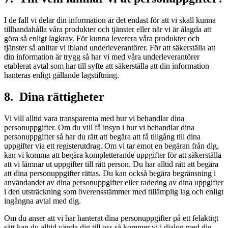
I de fall vi delar din information är det endast för att vi skall kunna
tillhandahålla våra produkter och tjänster eller när vi är ålagda att
göra så enligt lagkrav. För kunna leverera våra produkter och
tjänster så anlitar vi ibland underleverantörer. För att säkerställa att
din information är trygg så har vi med våra underleverantörer
etablerat avtal som har till syfte att säkerställa att din information
hanteras enligt gällande lagstiftning.
8. Dina rättigheter
Vi vill alltid vara transparenta med hur vi behandlar dina
personuppgifter. Om du vill få insyn i hur vi behandlar dina
personuppgifter så har du rätt att begära att få tillgång till dina
uppgifter via ett registerutdrag. Om vi tar emot en begäran från dig,
kan vi komma att begära kompletterande uppgifter för att säkerställa
att vi lämnar ut uppgifter till rätt person. Du har alltid rätt att begära
att dina personuppgifter rättas. Du kan också begära begränsning i
användandet av dina personuppgifter eller radering av dina uppgifter
i den utsträckning som överensstämmer med tillämplig lag och enligt
ingångna avtal med dig.
Om du anser att vi har hanterat dina personuppgifter på ett felaktigt
sätt kan du alltid vända dig till oss så kommer vi i dialog med dig