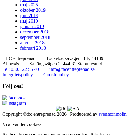
maj 2025
oktober 2019
juni 2019
maj 2019
januari 2019
december 2018
september 2018
augusti 2018
februari 2018
TBC entreprenad | Tockebackavägen 18F, 44139
Alingsås | Saltängsvägen 2, 444 31 Stenungsund
Tel: 0303-22 55 40
|
info@tbcentreprenad.se
Integritetspolicy
|
Cookiepolicy
Följ oss!
Copyright ®tbc entreprenad 2026 | Producerad av
svenssonmolin
Vi använder cookies
På tbcentreprenad.se använder vi cookies för att förbättra