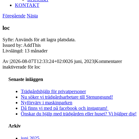
KONTAKT
Föregående
Nästa
loc
Syfte: Används för att lagra platsdata.
Issued by: AddThis
Livslängd: 13 månader
Av
|
2026-08-07T12:33:24+02:00
26 juni, 2023
|
Kommentarer
inaktiverade
för loc
Senaste inläggen
Trädgårdshjälp för privatpersoner
Nu söker vi trädgårdsarbetare till Stenungsund!
Nyförvärv i maskinparken
Då finns vi med på facebook och instagram!
Önskar du hjälp med trädgården eller huset? Vi hjälper dig!
Arkiv
juni 2025