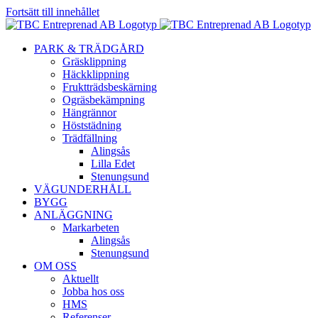
Fortsätt till innehållet
PARK & TRÄDGÅRD
Gräsklippning
Häckklippning
Fruktträdsbeskärning
Ogräsbekämpning
Hängrännor
Höststädning
Trädfällning
Alingsås
Lilla Edet
Stenungsund
VÄGUNDERHÅLL
BYGG
ANLÄGGNING
Markarbeten
Alingsås
Stenungsund
OM OSS
Aktuellt
Jobba hos oss
HMS
Referenser