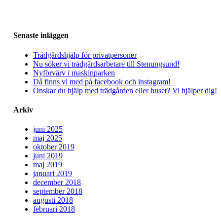
Senaste inläggen
Trädgårdshjälp för privatpersoner
Nu söker vi trädgårdsarbetare till Stenungsund!
Nyförvärv i maskinparken
Då finns vi med på facebook och instagram!
Önskar du hjälp med trädgården eller huset? Vi hjälper dig!
Arkiv
juni 2025
maj 2025
oktober 2019
juni 2019
maj 2019
januari 2019
december 2018
september 2018
augusti 2018
februari 2018