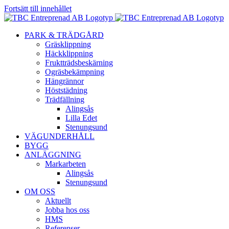
Fortsätt till innehållet
PARK & TRÄDGÅRD
Gräsklippning
Häckklippning
Fruktträdsbeskärning
Ogräsbekämpning
Hängrännor
Höststädning
Trädfällning
Alingsås
Lilla Edet
Stenungsund
VÄGUNDERHÅLL
BYGG
ANLÄGGNING
Markarbeten
Alingsås
Stenungsund
OM OSS
Aktuellt
Jobba hos oss
HMS
Referenser