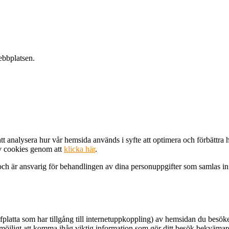
ebbplatsen.
t analysera hur vår hemsida används i syfte att optimera och förbättra 
av cookies genom att
klicka här
.
h är ansvarig för behandlingen av dina personuppgifter som samlas in
urfplatta som har tillgång till internetuppkoppling) av hemsidan du besö
öjligt att komma ihåg viktig information som gör ditt besök bekvämare