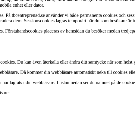
mobila enhet eller dator.
es. På tbcentreprenad.se använder vi både permanenta cookies och sess
att radera dem. Sessionscookies lagras temporärt när du som besökare är
es. Förstahandscookies placeras av hemsidan du besöker medan tredjepa
v cookies. Du kan även återkalla eller ändra ditt samtycke när som helst
bbläsare. Då kommer din webbläsare automatiskt neka till cookies eller
ar lagrats i din webbläsare. I listan nedan ser du namnet på de cookies
äsare: