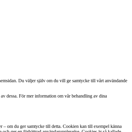
hemsidan. Du väljer själv om du vill ge samtycke till vårt användande
 av dessa. För mer information om vår behandling av dina
ker – om du ger samtycke till detta. Cookien kan till exempel känna
 och ger en förbättrad användarupplevelse. Cookies är så kallade