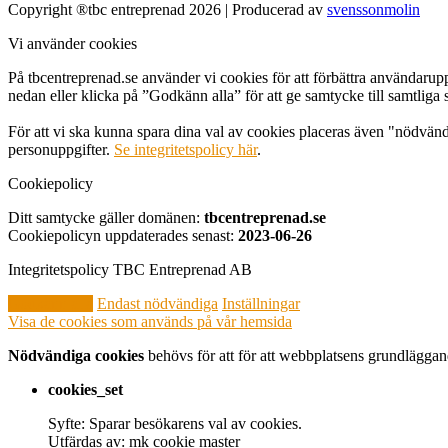
Copyright ®tbc entreprenad 2026 | Producerad av
svenssonmolin
Vi använder cookies
På tbcentreprenad.se använder vi cookies för att förbättra användarupp
nedan eller klicka på ”Godkänn alla” för att ge samtycke till samtliga 
För att vi ska kunna spara dina val av cookies placeras även "nödvän
personuppgifter.
Se integritetspolicy här
.
Cookiepolicy
Ditt samtycke gäller domänen:
tbcentreprenad.se
Cookiepolicyn uppdaterades senast:
2023-06-26
Integritetspolicy TBC Entreprenad AB
Godkänn alla
Endast nödvändiga
Inställningar
Visa de cookies som används på vår hemsida
Nödvändiga cookies
behövs för att för att webbplatsens grundläggand
cookies_set
Syfte: Sparar besökarens val av cookies.
Utfärdas av: mk cookie master