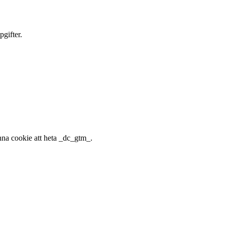
gifter.
nna cookie att heta _dc_gtm_.