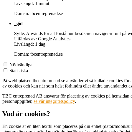
Livslängd: 1 minut
Domän: tbcentreprenad.se
_gid
Syfte: Används för att förstå hur besökaren navigerar runt på w
Utfärdas av: Google Analytics
Livslängd: 1 dag
Domän: tbcentreprenad.se
Nödvändiga
Statistiska
På webbplatsen tbcentreprenad.se använder vi så kallade cookies för at
av cookies och kan när som helst förhindra eller ändra användandet 
TBC entreprenad AB ansvarar för placering av cookies på hemsidan oc
personuppgifter,
se vår integritetspolicy
.
Vad är cookies?
En cookie är en liten textfil som placeras på din enhet (dator/mobil/s
igenom dig som användare när du besöker vår webbplats och gör det m