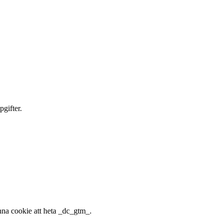
gifter.
nna cookie att heta _dc_gtm_.