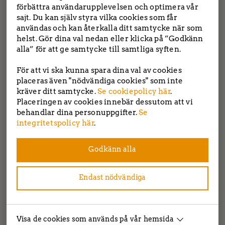
förbättra användarupplevelsen och optimera vår
Önskar du hjälp med trädgården eller huset? Vi
sajt. Du kan själv styra vilka cookies som får
TBC entreprenad | Tockebackavägen 18F, 44139
hjälper dig!
användas och kan återkalla ditt samtycke när som
Alingsås | Saltängsvägen 2, 444 31 Stenungsund
helst. Gör dina val nedan eller klicka på ”Godkänn
Tel: 0303-22 55 40
|
info@tbcentreprenad.se
alla” för att ge samtycke till samtliga syften.
Integritetspolicy
|
Cookiepolicy
Arkiv
För att vi ska kunna spara dina val av cookies
juni 2025
placeras även "nödvändiga cookies" som inte
Följ oss!
kräver ditt samtycke.
Se cookiepolicy här
.
Placeringen av cookies innebär dessutom att vi
maj 2025
behandlar dina personuppgifter.
Se
integritetspolicy här
.
oktober 2019
juni 2019
Godkänn alla
maj 2019
Endast nödvändiga
januari 2019
Copyright ®tbc entreprenad 2026 | Producerad av
svenssonmolin
december 2018
Visa de cookies som används på vår hemsida