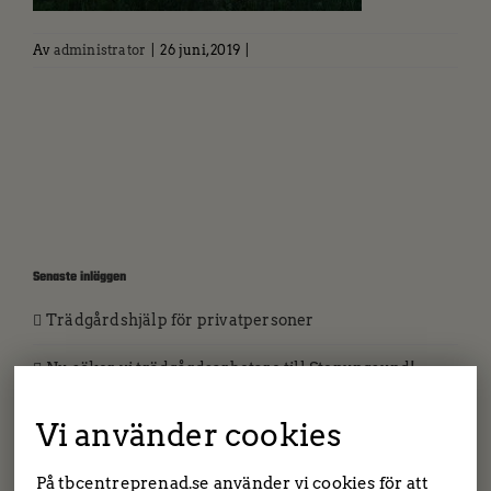
Av
administrator
|
26 juni, 2019
|
Senaste inläggen
Trädgårdshjälp för privatpersoner
Nu söker vi trädgårdsarbetare till Stenungsund!
Nyförvärv i maskinparken
Vi använder cookies
Då finns vi med på facebook och instagram!
På tbcentreprenad.se använder vi cookies för att