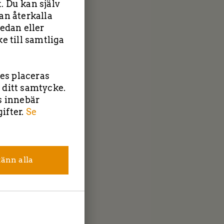
. Du kan själv
an återkalla
edan eller
e till samtliga
ies placeras
 ditt samtycke.
s innebär
| Tockebackavägen 18F, 44139 Alingsås | Saltängsvägen 2, 4
ifter.
Se
Tel: 0303-22 55 40
|
info@tbcentreprenad.se
Integritetspolicy
|
Cookiepolicy
Följ oss!
änn alla