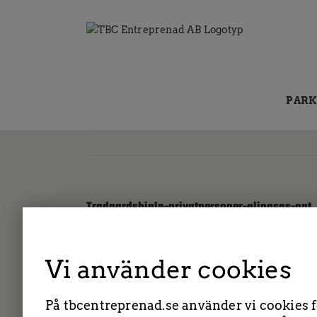
Fortsätt
till
innehållet
PARK
Tradgardshjalp-privatpersoner-alingsas-opt
Vi använder cookies
Av
administrator
|
17 juni, 2025
|
På tbcentreprenad.se använder vi cookies fö