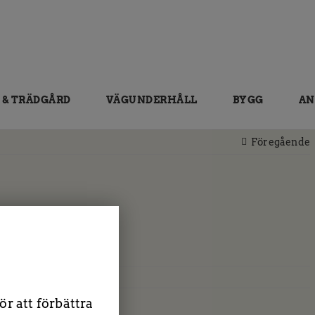
 & TRÄDGÅRD
VÄGUNDERHÅLL
BYGG
AN
Föregående
r att förbättra