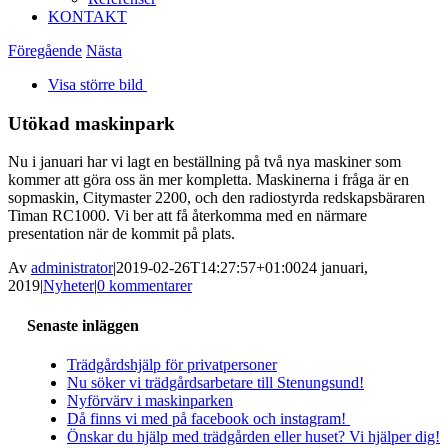
KONTAKT
Föregående
Nästa
Visa större bild
Utökad maskinpark
Nu i januari har vi lagt en beställning på två nya maskiner som
kommer att göra oss än mer kompletta. Maskinerna i fråga är en
sopmaskin, Citymaster 2200, och den radiostyrda redskapsbäraren
Timan RC1000. Vi ber att få återkomma med en närmare
presentation när de kommit på plats.
Av
administrator
|
2019-02-26T14:27:57+01:00
24 januari,
2019
|
Nyheter
|
0 kommentarer
Senaste inläggen
Trädgårdshjälp för privatpersoner
Nu söker vi trädgårdsarbetare till Stenungsund!
Nyförvärv i maskinparken
Då finns vi med på facebook och instagram!
Önskar du hjälp med trädgården eller huset? Vi hjälper dig!