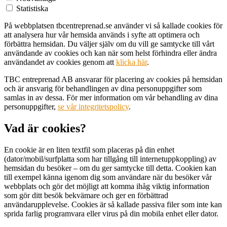
Statistiska
På webbplatsen tbcentreprenad.se använder vi så kallade cookies för
att analysera hur vår hemsida används i syfte att optimera och
förbättra hemsidan. Du väljer själv om du vill ge samtycke till vårt
användande av cookies och kan när som helst förhindra eller ändra
användandet av cookies genom att
klicka här
.
TBC entreprenad AB ansvarar för placering av cookies på hemsidan
och är ansvarig för behandlingen av dina personuppgifter som
samlas in av dessa. För mer information om vår behandling av dina
personuppgifter,
se vår integritetspolicy
.
Vad är cookies?
En cookie är en liten textfil som placeras på din enhet
(dator/mobil/surfplatta som har tillgång till internetuppkoppling) av
hemsidan du besöker – om du ger samtycke till detta. Cookien kan
till exempel känna igenom dig som användare när du besöker vår
webbplats och gör det möjligt att komma ihåg viktig information
som gör ditt besök bekvämare och ger en förbättrad
användarupplevelse. Cookies är så kallade passiva filer som inte kan
sprida farlig programvara eller virus på din mobila enhet eller dator.