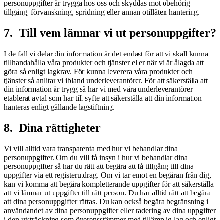
personuppgifter är trygga hos oss och skyddas mot obehörig
tillgång, förvanskning, spridning eller annan otillåten hantering.
7. Till vem lämnar vi ut personuppgifter?
I de fall vi delar din information är det endast för att vi skall kunna
tillhandahålla våra produkter och tjänster eller när vi är ålagda att
göra så enligt lagkrav. För kunna leverera våra produkter och
tjänster så anlitar vi ibland underleverantörer. För att säkerställa att
din information är trygg så har vi med våra underleverantörer
etablerat avtal som har till syfte att säkerställa att din information
hanteras enligt gällande lagstiftning.
8. Dina rättigheter
Vi vill alltid vara transparenta med hur vi behandlar dina
personuppgifter. Om du vill få insyn i hur vi behandlar dina
personuppgifter så har du rätt att begära att få tillgång till dina
uppgifter via ett registerutdrag. Om vi tar emot en begäran från dig,
kan vi komma att begära kompletterande uppgifter för att säkerställa
att vi lämnar ut uppgifter till rätt person. Du har alltid rätt att begära
att dina personuppgifter rättas. Du kan också begära begränsning i
användandet av dina personuppgifter eller radering av dina uppgifter
i den utsträckning som överensstämmer med tillämplig lag och enligt