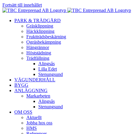
Fortsätt till innehållet
PARK & TRÄDGÅRD
Gräsklippning
Häckklippning
Fruktträdsbeskärning
Ogräsbekämpning
Hängrännor
Höststädning
Trädfällning
Alingsås
Lilla Edet
Stenungsund
VÄGUNDERHÅLL
BYGG
ANLÄGGNING
Markarbeten
Alingsås
Stenungsund
OM OSS
Aktuellt
Jobba hos oss
HMS
Referenser