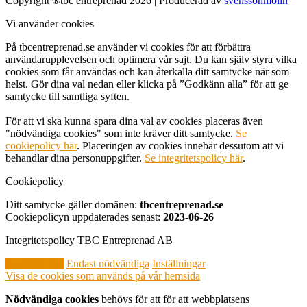
Copyright ®tbc entreprenad 2026 | Producerad av
svenssonmolin
Vi använder cookies
På tbcentreprenad.se använder vi cookies för att förbättra
användarupplevelsen och optimera vår sajt. Du kan själv styra vilka
cookies som får användas och kan återkalla ditt samtycke när som
helst. Gör dina val nedan eller klicka på ”Godkänn alla” för att ge
samtycke till samtliga syften.
För att vi ska kunna spara dina val av cookies placeras även
"nödvändiga cookies" som inte kräver ditt samtycke.
Se
cookiepolicy här
. Placeringen av cookies innebär dessutom att vi
behandlar dina personuppgifter.
Se integritetspolicy här
.
Cookiepolicy
Ditt samtycke gäller domänen:
tbcentreprenad.se
Cookiepolicyn uppdaterades senast:
2023-06-26
Integritetspolicy TBC Entreprenad AB
Godkänn alla
Endast nödvändiga
Inställningar
Visa de cookies som används på vår hemsida
Nödvändiga cookies
behövs för att för att webbplatsens