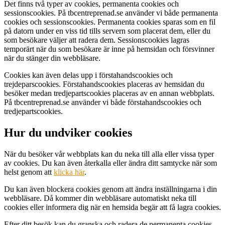
Det finns två typer av cookies, permanenta cookies och
sessionscookies. På tbcentreprenad.se använder vi både permanenta
cookies och sessionscookies. Permanenta cookies sparas som en fil
på datorn under en viss tid tills servern som placerat dem, eller du
som besökare väljer att radera dem. Sessionscookies lagras
temporärt när du som besökare är inne på hemsidan och försvinner
när du stänger din webbläsare.
Cookies kan även delas upp i förstahandscookies och
trejdeparscookies. Förstahandscookies placeras av hemsidan du
besöker medan tredjepartscookies placeras av en annan webbplats.
På tbcentreprenad.se använder vi både förstahandscookies och
tredjepartscookies.
Hur du undviker cookies
När du besöker vår webbplats kan du neka till alla eller vissa typer
av cookies. Du kan även återkalla eller ändra ditt samtycke när som
helst genom att
klicka här
.
Du kan även blockera cookies genom att ändra inställningarna i din
webbläsare. Då kommer din webbläsare automatiskt neka till
cookies eller informera dig när en hemsida begär att få lagra cookies.
Efter ditt besök kan du granska och radera de permanenta cookies